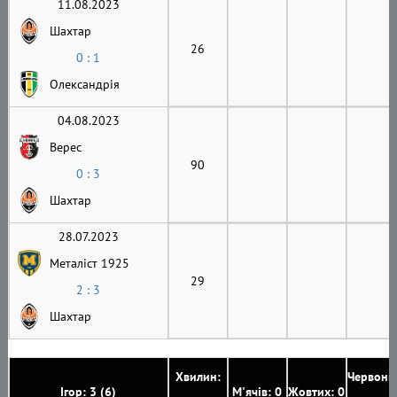
11.08.2023
Шахтар
26
0 : 1
Олександрія
04.08.2023
Верес
90
0 : 3
Шахтар
28.07.2023
Металіст 1925
29
2 : 3
Шахтар
Хвилин:
Червони
Ігор: 3 (6)
М'ячів: 0
Жовтих: 0