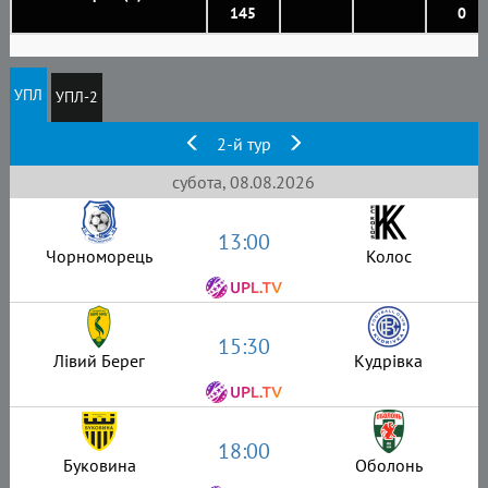
145
0
УПЛ
УПЛ-2
2-й тур
субота, 08.08.2026
13:00
Чорноморець
Колос
15:30
Лівий Берег
Кудрівка
18:00
Буковина
Оболонь