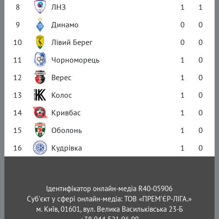
8
ЛНЗ
1
1
9
Динамо
0
0
10
Лівий Берег
0
0
11
Чорноморець
1
0
12
Верес
1
0
13
Колос
1
0
14
Кривбас
1
0
15
Оболонь
1
0
16
Кудрівка
1
0
Ідентифікатор онлайн-медіа R40-05906
Суб'єкт у сфері онлайн-медіа: ТОВ «ПРЕМ’ЄР-ЛІГА.»
м. Київ, 01601, вул. Велика Васильківська 23-Б