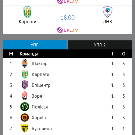
18:00
Карпати
ЛНЗ
УПЛ
УПЛ-2
М
Команда
І
О
1
Шахтар
1
3
2
Карпати
1
3
3
Епіцентр
1
3
4
Зоря
1
3
5
Полісся
1
3
6
Харків
1
3
7
Буковина
1
1