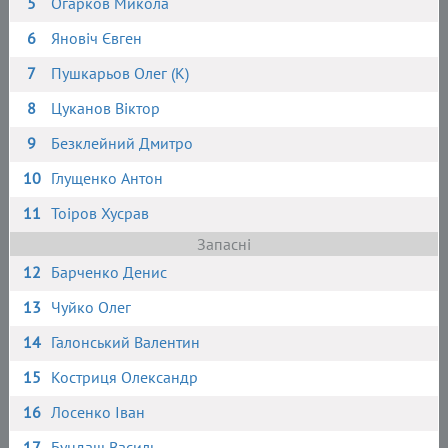
5
Огарков Микола
6
Яновіч Євген
7
Пушкарьов Олег (К)
8
Цуканов Віктор
9
Безклейний Дмитро
10
Глущенко Антон
11
Тоіров Хусрав
Запасні
12
Барченко Денис
13
Чуйко Олег
14
Галонський Валентин
15
Костриця Олександр
16
Лосенко Іван
17
Бундаш Василь