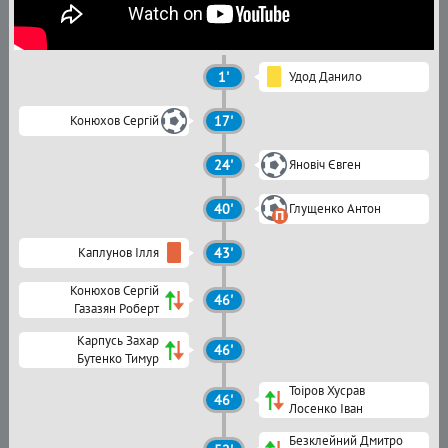
1'
Удод Данило
Конюхов Сергій
17'
24'
Яновіч Євген
40'
Глущенко Антон
Каплунов Ілля
43'
Конюхов Сергій
46'
Газазян Роберт
Карпусь Захар
46'
Бутенко Тимур
Тоіров Хусрав
46'
Лосенко Іван
Безклейний Дмитро