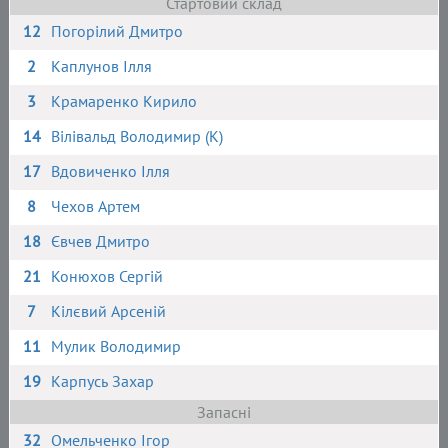
Стартовий склад
12
Погорілий Дмитро
2
Каплунов Ілля
3
Крамаренко Кирило
14
Вілівальд Володимир (К)
17
Вдовиченко Ілля
8
Чехов Артем
18
Євчев Дмитро
21
Конюхов Сергій
7
Кілєвий Арсеній
11
Мулик Володимир
19
Карпусь Захар
Запасні
32
Омельченко Ігор