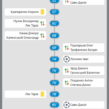
52'
Савін Данііл
Крамаренко Кирило
57'
Мулик Володимир
61'
Лях Тарас
Євчев Дмитро
68'
Каменський Олександр
Пушкарьов Олег
69'
Трифаненко Богдан
74'
Лосенко Іван
Удод Данило
76'
Галонський Валентин
Глущенко Антон
76'
Сметана Денис
Лях Тарас
78'
85'
Савін Данііл