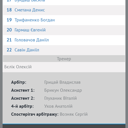
18
Сметана Денис
19
Трифаненко Богдан
20
Гармаш Євгеній
21
Головачов Данііл
22
Савін Данііл
Тренер
Бєлік Олексій
Арбітр:
Грицай Владислав
Асистент 1:
Брикун Олександр
Асистент 2:
Глуханик Віталій
4-й арбітр:
Ухов Анатолій
Спостерігач арбітражу:
Возняк Сергій