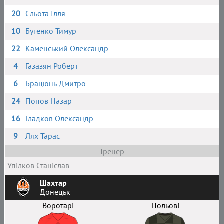
20
Сльота Ілля
10
Бутенко Тимур
22
Каменський Олександр
4
Газазян Роберт
6
Брацюнь Дмитро
24
Попов Назар
16
Гладков Олександр
9
Лях Тарас
Тренер
Упілков Станіслав
Шахтар
Донецьк
Воротарі
Польові