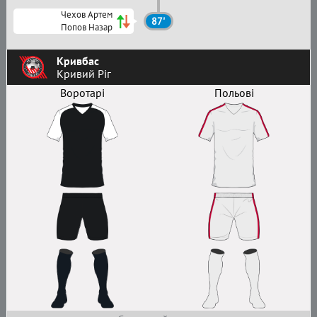
Чехов Артем
87'
Попов Назар
Кривбас
Кривий Ріг
Воротарі
Польові