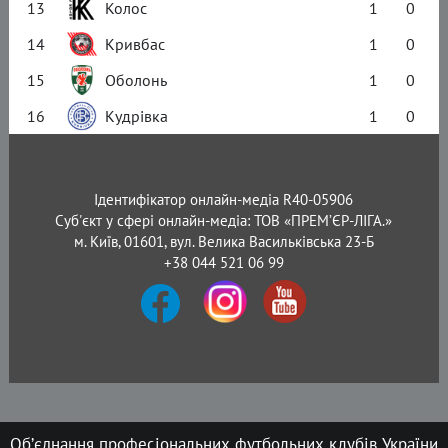
13
Колос
1
0
14
Кривбас
1
0
15
Оболонь
1
0
16
Кудрівка
1
0
Ідентифікатор онлайн-медіа R40-05906
Суб'єкт у сфері онлайн-медіа: ТОВ «ПРЕМ’ЄР-ЛІГА.»
м. Київ, 01601, вул. Велика Васильківська 23-Б
+38 044 521 06 99
Об’єднання професіональних футбольних клубів України