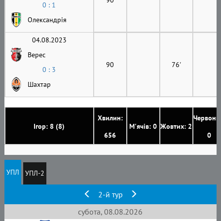
0 : 1
Олександрія
04.08.2023
Верес
90
76'
0 : 3
Шахтар
Хвилин:
Червони
Ігор: 8 (8)
М'ячів: 0
Жовтих: 2
656
0
УПЛ
УПЛ-2
2-й тур
субота, 08.08.2026