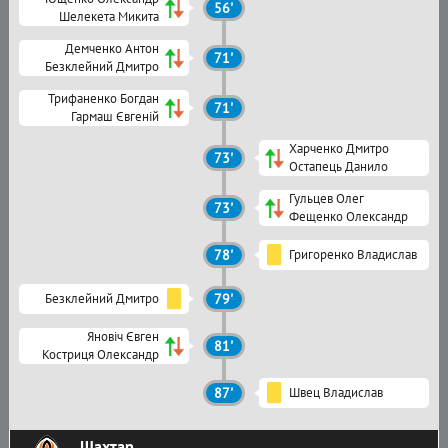
56'
Шелекета Микита
Демченко Антон
71'
Безклейний Дмитро
Трифаненко Богдан
71'
Гармаш Євгеній
Харченко Дмитро
73'
Остапець Данило
Гульцев Олег
73'
Фещенко Олександр
78'
Григоренко Владислав
Безклейний Дмитро
79'
Яновіч Євген
81'
Костриця Олександр
87'
Швец Владислав
Шахтар