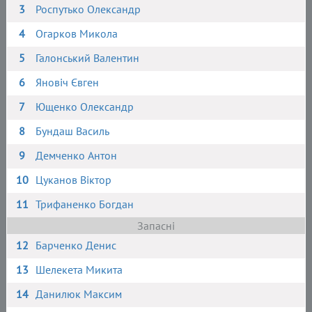
3
Роспутько Олександр
4
Огарков Микола
5
Галонський Валентин
6
Яновіч Євген
7
Ющенко Олександр
8
Бундаш Василь
9
Демченко Антон
10
Цуканов Віктор
11
Трифаненко Богдан
Запасні
12
Барченко Денис
13
Шелекета Микита
14
Данилюк Максим