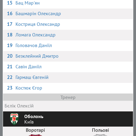
15
Бац Мар'ян
16
Башмарін Олександр
17
Костриця Олександр
18
Ломага Олександр
19
Головачов Данііл
20
Безклейний Дмитро
21
Савін Данііл
22
Гармаш Євгеній
23
Костюк Єгор
Тренер
Бєлік Олексій
Оболонь
Київ
Воротарі
Польові