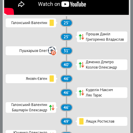
Галонський Валентин
25'
Прошак Данііл
25'
Григоренко Владислав
Пушкарьов Олег
31'
Дяченко Дмитро
40'
Козлов Олександр
Яновіч Євген
46'
Куделін Максим
46'
Лях Тарас
Галонський Валентин
46'
Башмарін Олександр
49'
Лящук Ростислав
Ющенко Олександр