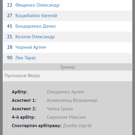
22
Фещенко Олександр
27
Коцюбайло Євгеній
41
Бондаренко Денис
21
Козлов Олександр
28
Чорний Артем
90
Лях Тарас
Тренер
Прохоров Федір
Арбітр:
Очкуренко Артем
Асистент 1:
Асмаковець Володимир
Асистент 2:
Чайка Ірина
4-й арбітр:
Скрипник Максим
Спостерігач арбітражу:
Дзюба Сергій