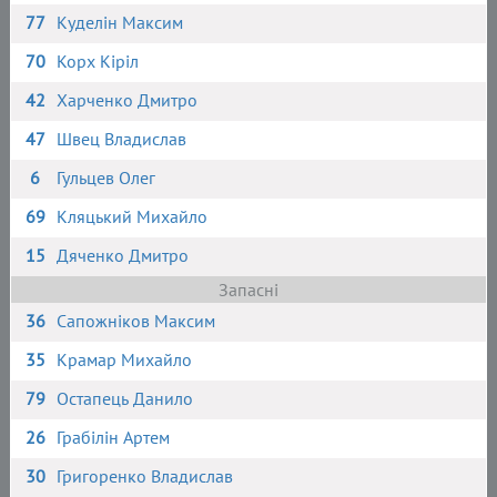
77
Куделін Максим
70
Корх Кіріл
42
Харченко Дмитро
47
Швец Владислав
6
Гульцев Олег
69
Кляцький Михайло
15
Дяченко Дмитро
Запасні
36
Сапожніков Максим
35
Крамар Михайло
79
Остапець Данило
26
Грабілін Артем
30
Григоренко Владислав