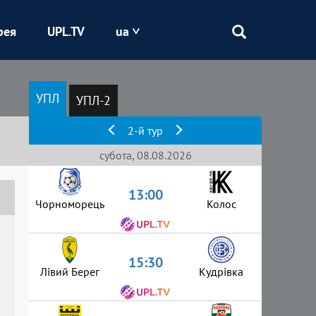
рея
UPL.TV
ua
Епіцентр
УПЛ
УПЛ-2
Кривбас
2-й тур
Оболонь
субота, 08.08.2026
13:00
Шахтар
Чорноморець
Колос
15:30
Лівий Берег
Кудрівка