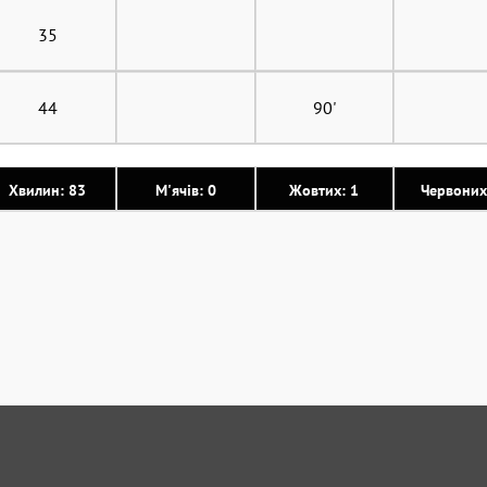
35
44
90'
Хвилин: 83
М'ячів: 0
Жовтих: 1
Червоних