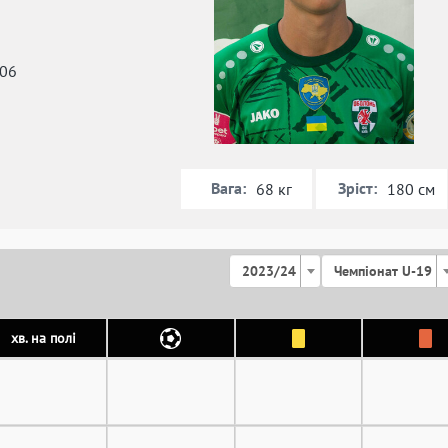
006
Вага:
Зріст:
68 кг
180 см
2023/24
Чемпіонат U-19
хв. на полі