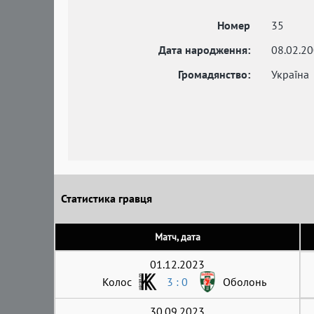
Номер
35
Дата народження:
08.02.2
Громадянство:
Україна
Статистика гравця
Матч, дата
01.12.2023
Колос
3 : 0
Оболонь
30.09.2023