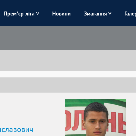
Прем'єр-ліга
Новини
Змагання
Гале
Верес
Динамо
Карпати
Колос
Лівий Берег
ЛНЗ
Харків
Чорноморець
иславович