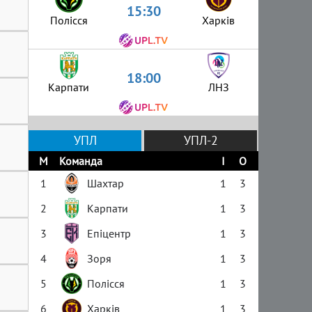
15:30
Полісся
Харків
18:00
Карпати
ЛНЗ
УПЛ
УПЛ-2
М
Команда
І
О
1
Шахтар
1
3
2
Карпати
1
3
3
Епіцентр
1
3
4
Зоря
1
3
5
Полісся
1
3
6
Харків
1
3