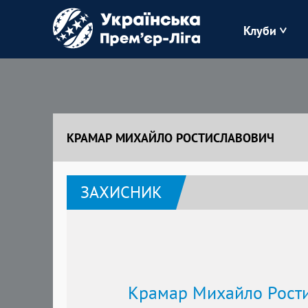
Клуби
Буковина
Зоря
КРАМАР МИХАЙЛО РОСТИСЛАВОВИЧ
Кудрівка
ЗАХИСНИК
Полісся
Крамар Михайло Рост