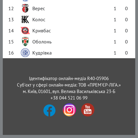
12
Верес
1
0
13
Колос
1
0
14
Кривбас
1
0
15
Оболонь
1
0
16
Кудрівка
1
0
Ідентифікатор онлайн-медіа R40-05906
Суб'єкт у сфері онлайн-медіа: ТОВ «ПРЕМ’ЄР-ЛІГА.»
м. Київ, 01601, вул. Велика Васильківська 23-Б
+38 044 521 06 99