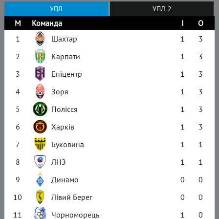
УПЛ
УПЛ-2
М
Команда
І
О
1
Шахтар
1
3
2
Карпати
1
3
3
Епіцентр
1
3
4
Зоря
1
3
5
Полісся
1
3
6
Харків
1
3
7
Буковина
1
1
8
ЛНЗ
1
1
9
Динамо
0
0
10
Лівий Берег
0
0
11
Чорноморець
1
0