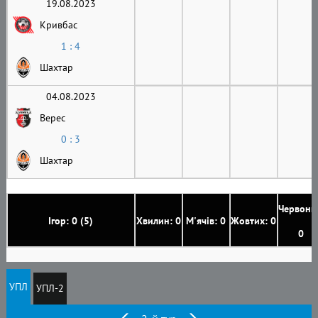
19.08.2023
Кривбас
1 : 4
Шахтар
04.08.2023
Верес
0 : 3
Шахтар
Червони
Ігор: 0 (5)
Хвилин: 0
М'ячів: 0
Жовтих: 0
0
УПЛ
УПЛ-2