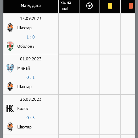
хв. на
Матч, дата
полі
15.09.2023
Шахтар
1 : 0
Оболонь
01.09.2023
Минай
0 : 1
Шахтар
26.08.2023
Колос
0 : 3
Шахтар