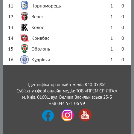
11
Чорноморець
1
0
12
Верес
1
0
13
Колос
1
0
14
Кривбас
1
0
15
Оболонь
1
0
16
Кудрівка
1
0
Ідентифікатор онлайн-медіа R40-05906
Суб'єкт у сфері онлайн-медіа: ТОВ «ПРЕМ’ЄР-ЛІГА.»
м. Київ, 01601, вул. Велика Васильківська 23-Б
+38 044 521 06 99