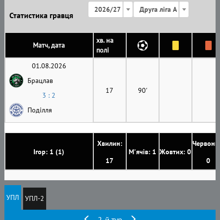
2026/27
Друга ліга А
Статистика гравця
хв. на
Матч, дата
полі
01.08.2026
Брацлав
17
90'
3 : 2
Поділля
Хвилин:
Червони
Ігор: 1 (1)
М'ячів: 1
Жовтих: 0
17
0
УПЛ
УПЛ-2
2-й тур