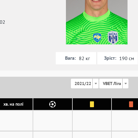
002
Вага:
Зріст:
82 кг
190 см
2021/22
VBET Ліга
хв. на полі