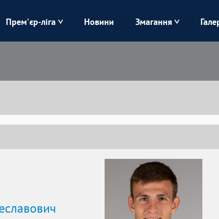
Прем'єр-ліга
Новини
Змагання
Гале
Верес
Динамо
Карпати
Колос
Лівий Берег
ЛНЗ
Харків
Чорноморець
еславович