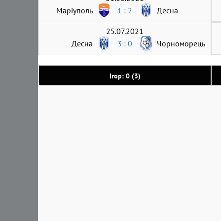
Маріуполь
1 : 2
Десна
25.07.2021
Десна
3 : 0
Чорноморець
Ігор: 0 (3)