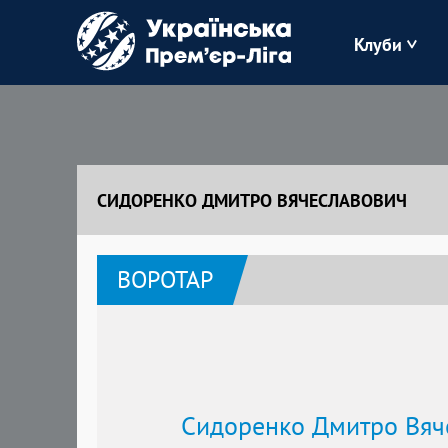
Клуби
Буковина
Зоря
СИДОРЕНКО ДМИТРО ВЯЧЕСЛАВОВИЧ
Кудрівка
ВОРОТАР
Полісся
Сидоренко Дмитро Вяч