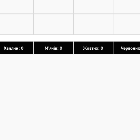
Хвилин: 0
М'ячів: 0
Жовтих: 0
Червоних