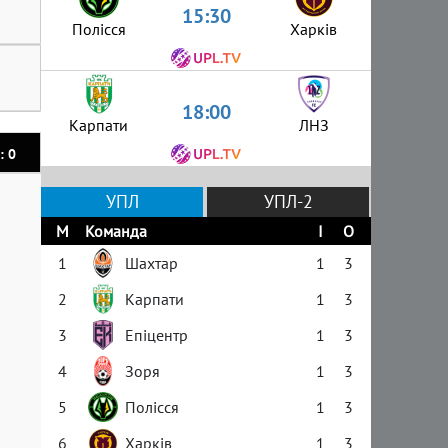
15:30
Полісся
Харків
18:00
Карпати
ЛНЗ
: 0
УПЛ
УПЛ-2
М
Команда
І
О
1
Шахтар
1
3
2
Карпати
1
3
3
Епіцентр
1
3
4
Зоря
1
3
5
Полісся
1
3
6
Харків
1
3