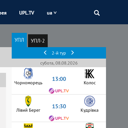
рея
UPL.TV
ua
Епіцентр
УПЛ
УПЛ-2
Кривбас
2-й тур
Оболонь
субота, 08.08.2026
13:00
Шахтар
Чорноморець
Колос
15:30
Лівий Берег
Кудрівка