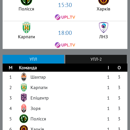
15:30
Полісся
Харків
18:00
Карпати
ЛНЗ
УПЛ
УПЛ-2
М
Команда
І
О
1
Шахтар
1
3
2
Карпати
1
3
3
Епіцентр
1
3
4
Зоря
1
3
5
Полісся
1
3
6
Харків
1
3