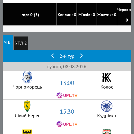
Червони
Ігор: 0 (3)
Хвилин: 0
М'ячів: 0
Жовтих: 0
0
УПЛ
УПЛ-2
2-й тур
субота, 08.08.2026
13:00
Чорноморець
Колос
15:30
Лівий Берег
Кудрівка