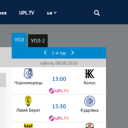
рея
UPL.TV
ua
Епіцентр
УПЛ
УПЛ-2
Кривбас
2-й тур
Оболонь
субота, 08.08.2026
13:00
Шахтар
Чорноморець
Колос
15:30
Лівий Берег
Кудрівка