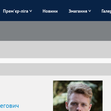
Прем'єр-ліга
Новини
Змагання
Гале
Верес
Динамо
Карпати
Колос
Лівий Берег
ЛНЗ
Харків
Чорноморець
егович