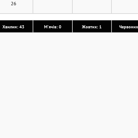
26
Хвилин: 43
М'ячів: 0
Жовтих: 1
Червоних