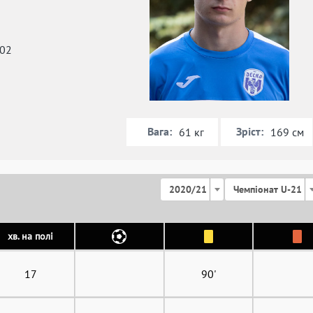
002
Вага:
Зріст:
61 кг
169 см
2020/21
Чемпіонат U-21
хв. на полі
17
90'