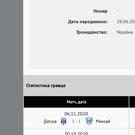
Номер
-
Дата народження:
28.06.2
Громадянство:
Україна
Статистика гравця
Матч, дата
06.11.2020
Десна
3 : 1
Минай
30.10.2020