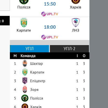
15:30
Полісся
Харків
: 0
18:00
Карпати
ЛНЗ
УПЛ
УПЛ-2
М
Команда
І
О
1
Шахтар
1
3
2
Карпати
1
3
3
Епіцентр
1
3
4
Зоря
1
3
5
Полісся
1
3
6
Харків
1
3