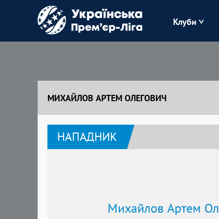
Клуби
Буковина
Зоря
МИХАЙЛОВ АРТЕМ ОЛЕГОВИЧ
Кудрівка
НАПАДНИК
Полісся
Михайлов Артем Ол