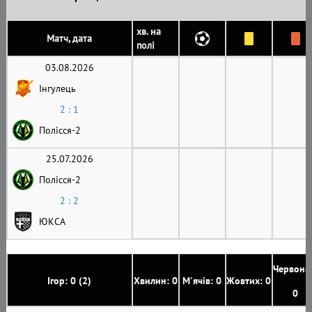
хв. на
Матч, дата
полі
03.08.2026
Інгулець
2 : 1
Полісся-2
25.07.2026
Полісся-2
2 : 2
ЮКСА
Червони
Ігор: 0 (2)
Хвилин: 0
М'ячів: 0
Жовтих: 0
0