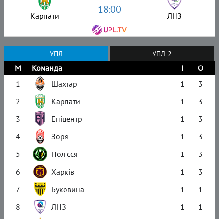
18:00
Карпати
ЛНЗ
УПЛ
УПЛ-2
М
Команда
І
О
1
Шахтар
1
3
2
Карпати
1
3
3
Епіцентр
1
3
4
Зоря
1
3
5
Полісся
1
3
6
Харків
1
3
7
Буковина
1
1
8
ЛНЗ
1
1