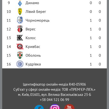
9
Динамо
0
0
10
Лівий Берег
0
0
11
Чорноморець
1
0
12
Верес
1
0
13
Колос
1
0
14
Кривбас
1
0
15
Оболонь
1
0
16
Кудрівка
1
0
Ідентифікатор онлайн-медіа R40-05906
Суб'єкт у сфері онлайн-медіа: ТОВ «ПРЕМ’ЄР-ЛІГА.»
м. Київ, 01601, вул. Велика Васильківська 23-Б
+38 044 521 06 99