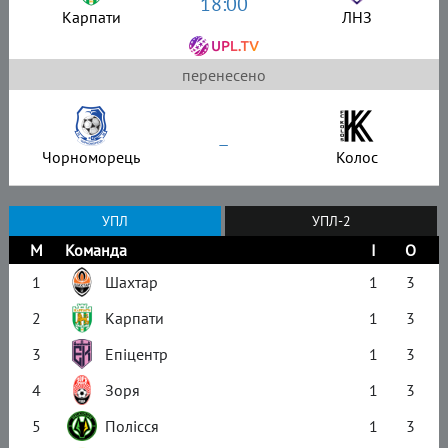
18:00
Карпати
ЛНЗ
перенесено
–
Чорноморець
Колос
УПЛ
УПЛ-2
М
Команда
І
О
1
Шахтар
1
3
2
Карпати
1
3
3
Епіцентр
1
3
4
Зоря
1
3
5
Полісся
1
3