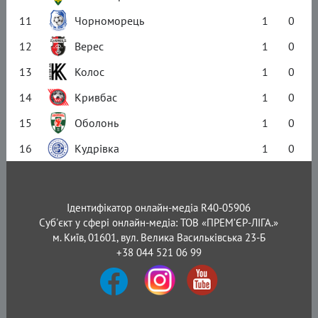
11
Чорноморець
1
0
12
Верес
1
0
13
Колос
1
0
14
Кривбас
1
0
15
Оболонь
1
0
16
Кудрівка
1
0
Ідентифікатор онлайн-медіа R40-05906
Суб'єкт у сфері онлайн-медіа: ТОВ «ПРЕМ’ЄР-ЛІГА.»
м. Київ, 01601, вул. Велика Васильківська 23-Б
+38 044 521 06 99