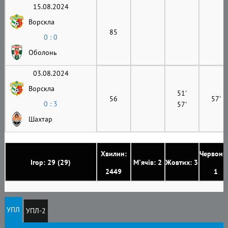
15.08.2024
Ворскла
85
0 : 0
Оболонь
03.08.2024
Ворскла
51'
56
57'
0 : 3
57'
Шахтар
Хвилин:
Червони
Ігор: 29 (29)
М'ячів: 2
Жовтих: 3
2449
1
УПЛ
УПЛ-2