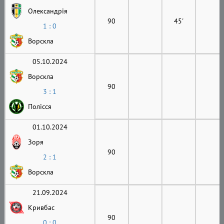
Олександрія
90
45'
1 : 0
Ворскла
05.10.2024
Ворскла
90
3 : 1
Полісся
01.10.2024
Зоря
90
2 : 1
Ворскла
21.09.2024
Кривбас
90
0 : 0