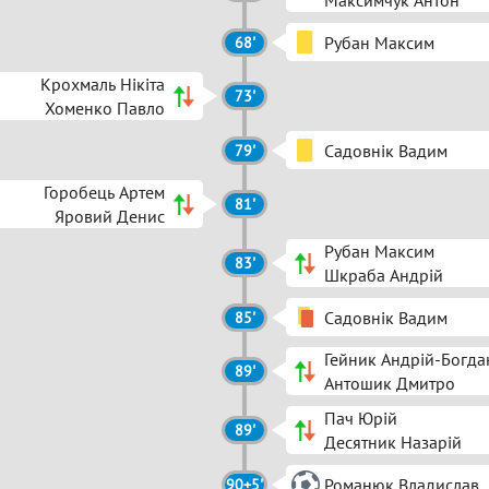
Максимчук Антон
Рубан Максим
68'
Крохмаль Нікіта
73'
Хоменко Павло
Садовнік Вадим
79'
Горобець Артем
81'
Яровий Денис
Рубан Максим
83'
Шкраба Андрій
Садовнік Вадим
85'
Гейник Андрій-Богда
89'
Антошик Дмитро
Пач Юрій
89'
Десятник Назарій
Романюк Владислав
90+5'