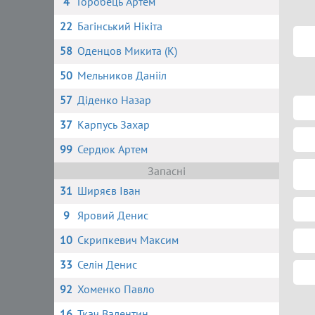
4
Горобець Артем
22
Багінський Нікіта
58
Оденцов Микита (К)
50
Мельников Данііл
57
Діденко Назар
37
Карпусь Захар
99
Сердюк Артем
Запасні
31
Ширяєв Іван
9
Яровий Денис
10
Скрипкевич Максим
33
Селін Денис
92
Хоменко Павло
16
Ткач Валентин