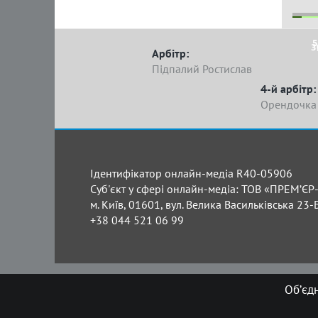
5
3
Арбітр:
Підпалий Ростислав
4-й арбітр:
Орендочка
Ідентифікатор онлайн-медіа R40-05906
Суб'єкт у сфері онлайн-медіа: ТОВ «ПРЕМ’ЄР-
м. Київ, 01601, вул. Велика Васильківська 23-
+38 044 521 06 99
Об’єд