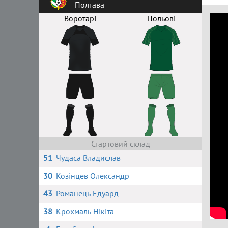
Полтава
Воротарі
Польові
Стартовий склад
51
Чудаса Владислав
30
Козінцев Олександр
43
Романець Едуард
38
Крохмаль Нікіта