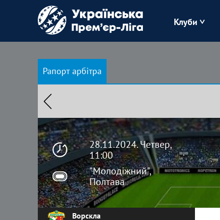
Клуби
Буковина
Рапорт арбітра
Зоря
Кудрівка
Полісся
28.11.2024. Четвер,
11:00
"Молодіжний",
Полтава
Ворскла