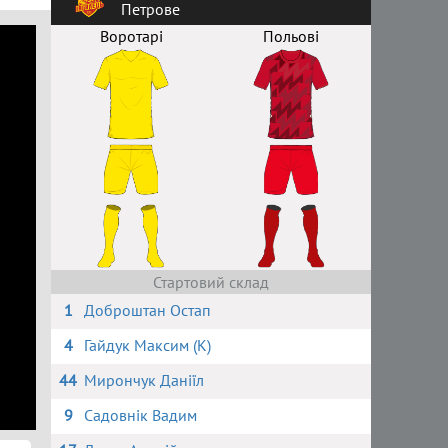
Петрове
Воротарі
Польові
Стартовий склад
1
Доброштан Остап
4
Гайдук Максим (К)
44
Мирончук Даніїл
9
Садовнік Вадим