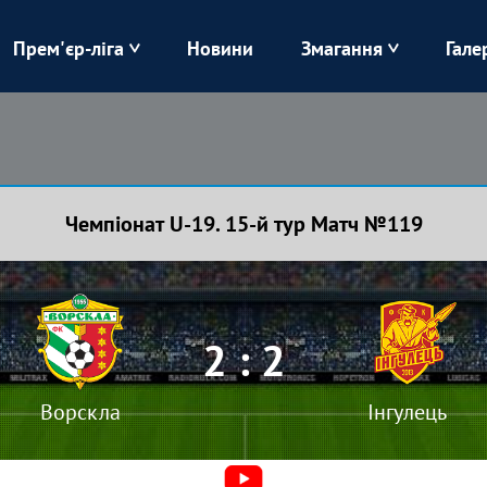
Прем'єр-ліга
Новини
Змагання
Гале
Верес
Динамо
Карпати
Колос
Чемпіонат U-19. 15-й тур Матч №119
Лівий Берег
ЛНЗ
Харків
Чорноморець
2 : 2
Ворскла
Інгулець