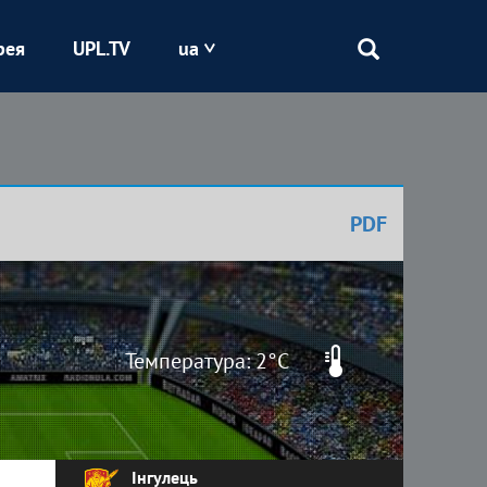
рея
UPL.TV
ua
Епіцентр
Кривбас
PDF
Оболонь
Шахтар
Температура: 2°C
Інгулець