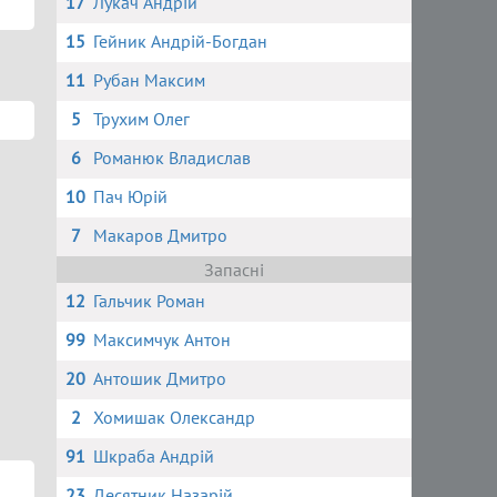
17
Лукач Андрій
15
Гейник Андрій-Богдан
11
Рубан Максим
5
Трухим Олег
6
Романюк Владислав
10
Пач Юрій
7
Макаров Дмитро
Запасні
12
Гальчик Роман
99
Максимчук Антон
20
Антошик Дмитро
2
Хомишак Олександр
91
Шкраба Андрій
23
Десятник Назарій