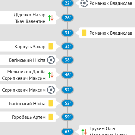
Романюк Владислав
22'
Діденко Назар
26'
Ткач Валентин
Романюк Владислав
31'
Карпусь Захар
33'
Багінський Нікіта
38'
Мельников Данііл
46'
Скрипкевич Максим
Скрипкевич Максим
52'
Багінський Нікіта
52'
Горобець Артем
59'
Трухим Олег
63'