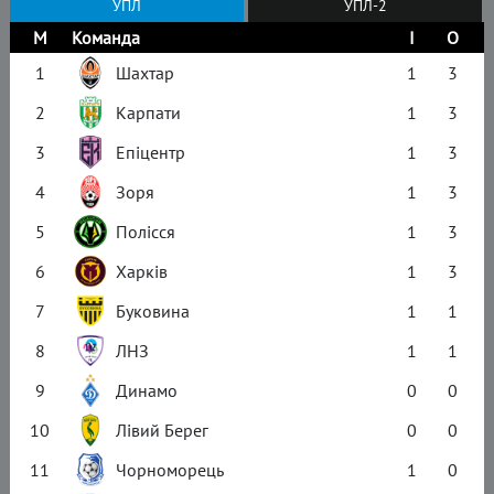
УПЛ
УПЛ-2
М
Команда
І
О
1
Шахтар
1
3
2
Карпати
1
3
3
Епіцентр
1
3
4
Зоря
1
3
5
Полісся
1
3
6
Харків
1
3
7
Буковина
1
1
8
ЛНЗ
1
1
9
Динамо
0
0
10
Лівий Берег
0
0
11
Чорноморець
1
0