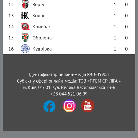
12
Верес
1
0
13
Колос
1
0
14
Кривбас
1
0
15
Оболонь
1
0
16
Кудрівка
1
0
Ідентифікатор онлайн-медіа R40-05906
Суб'єкт у сфері онлайн-медіа: ТОВ «ПРЕМ’ЄР-ЛІГА.»
м. Київ, 01601, вул. Велика Васильківська 23-Б
+38 044 521 06 99