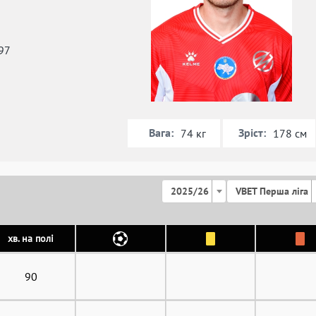
97
Вага:
Зріст:
74 кг
178 см
2025/26
VBET Перша ліга
хв. на полі
90