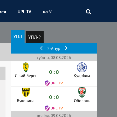
рея
UPL.TV
ua
Епіцентр
УПЛ
УПЛ-2
Кривбас
2-й тур
Оболонь
субота, 08.08.2026
0 : 0
Шахтар
Лівий Берег
Кудрівка
0 : 0
Буковина
Оболонь
неділя, 09.08.2026