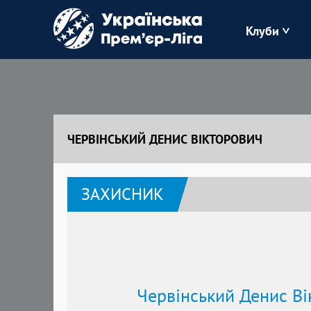
Клуби
Буковина
Зоря
ЧЕРВІНСЬКИЙ ДЕНИС ВІКТОРОВИЧ
Кудрівка
ЗАХИСНИК
Полісся
Червінський Денис Ві