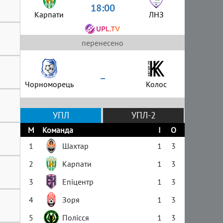
18:00
Карпати
ЛНЗ
перенесено
–
Чорноморець
Колос
УПЛ
УПЛ-2
М
Команда
І
О
1
Шахтар
1
3
2
Карпати
1
3
3
Епіцентр
1
3
4
Зоря
1
3
5
Полісся
1
3