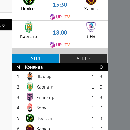
15:30
Полісся
Харків
: 0
18:00
Карпати
ЛНЗ
УПЛ
УПЛ-2
М
Команда
І
О
1
Шахтар
1
3
2
Карпати
1
3
3
Епіцентр
1
3
4
Зоря
1
3
5
Полісся
1
3
6
Харків
1
3