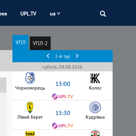
рея
UPL.TV
ua
Епіцентр
УПЛ
УПЛ-2
Кривбас
2-й тур
Оболонь
субота, 08.08.2026
13:00
Шахтар
Чорноморець
Колос
15:30
Лівий Берег
Кудрівка