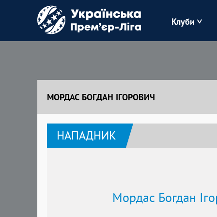
Клуби
Буковина
Зоря
МОРДАС БОГДАН ІГОРОВИЧ
Кудрівка
НАПАДНИК
Полісся
Мордас Богдан Іг