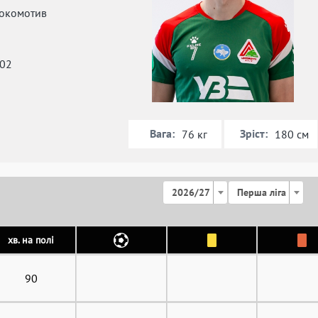
окомотив
002
Вага:
Зріст:
76 кг
180 см
2026/27
Перша ліга
хв. на полі
90