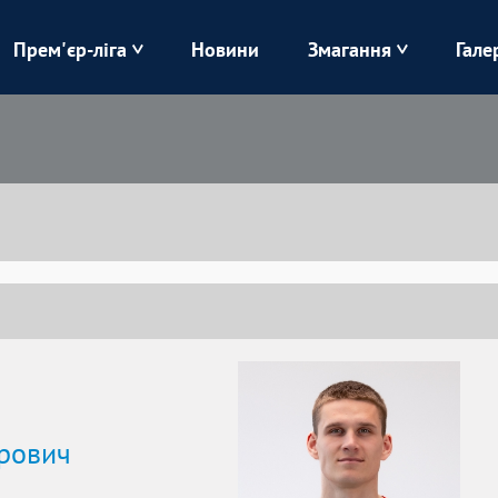
Прем'єр-ліга
Новини
Змагання
Гале
Верес
Динамо
Карпати
Колос
Лівий Берег
ЛНЗ
Харків
Чорноморець
орович