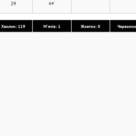
29
64'
Хвилин: 119
М'ячів: 1
Жовтих: 0
Червоних