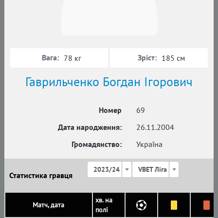
Вага:
Зріст:
78 кг
185 см
Гаврильченко Богдан Ігорович
Номер
69
Дата народження:
26.11.2004
Громадянство:
Україна
2023/24
VBET Ліга
Статистика гравця
хв. на
Матч, дата
полі