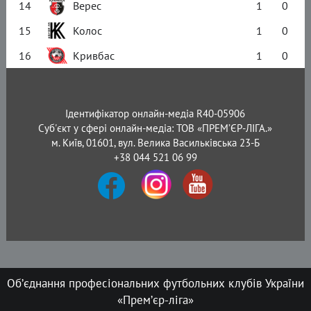
14
Верес
1
0
15
Колос
1
0
16
Кривбас
1
0
Ідентифікатор онлайн-медіа R40-05906
Суб'єкт у сфері онлайн-медіа: ТОВ «ПРЕМ’ЄР-ЛІГА.»
м. Київ, 01601, вул. Велика Васильківська 23-Б
+38 044 521 06 99
Об’єднання професіональних футбольних клубів України
«Прем’єр-ліга»