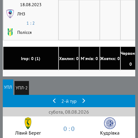
18.08.2023
ЛНЗ
1 : 2
Полісся
Червони
Ігор: 0 (1)
Хвилин: 0
М'ячів: 0
Жовтих: 0
0
УПЛ
УПЛ-2
2-й тур
субота, 08.08.2026
0 : 0
Лівий Берег
Кудрівка