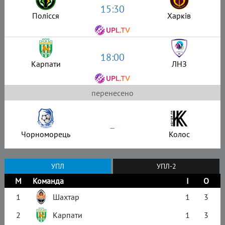
15:30
Полісся
Харків
18:00
Карпати
ЛНЗ
перенесено
–
Чорноморець
Колос
УПЛ
УПЛ-2
М
Команда
І
О
1
Шахтар
1
3
2
Карпати
1
3