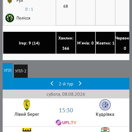
Рух
68
0 : 1
Полісся
Хвилин:
Червони
Ігор: 9 (14)
М'ячів: 0
Жовтих: 1
366
0
УПЛ
УПЛ-2
2-й тур
субота, 08.08.2026
15:30
Лівий Берег
Кудрівка