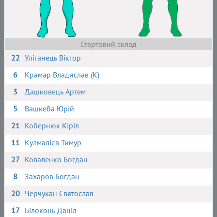
Стартовий склад
22
Уліганець Віктор
6
Крамар Владислав (К)
3
Дашковець Артем
5
Вашкеба Юрій
21
Кобернюк Кіріл
11
Кулмалієв Тимур
27
Коваленко Богдан
8
Захаров Богдан
20
Черчукан Святослав
17
Білоконь Даніл