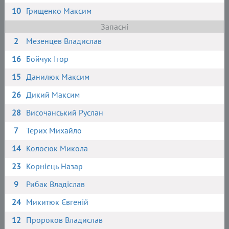
10
Грищенко Максим
Запасні
2
Мезенцев Владислав
16
Бойчук Ігор
15
Данилюк Максим
26
Дикий Максим
28
Височанський Руслан
7
Терих Михайло
14
Колосюк Микола
23
Корнієць Назар
9
Рибак Владіслав
24
Микитюк Євгеній
12
Пророков Владислав