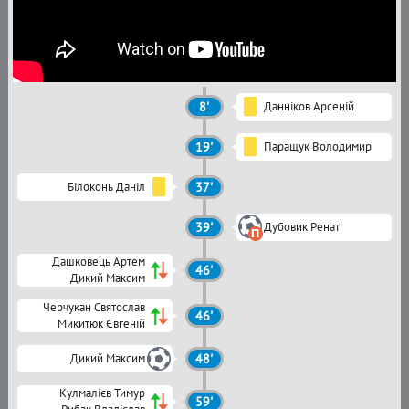
8'
Данніков Арсеній
19'
Паращук Володимир
Білоконь Даніл
37'
39'
Дубовик Ренат
Дашковець Артем
46'
Дикий Максим
Черчукан Святослав
46'
Микитюк Євгеній
Дикий Максим
48'
Кулмалієв Тимур
59'