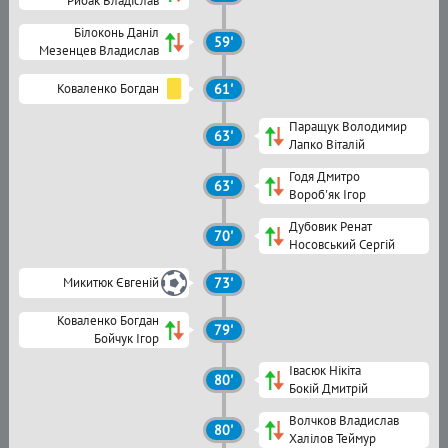
Рибак Владіслав
Білоконь Даніл
59'
Мезенцев Владислав
Коваленко Богдан
61'
Паращук Володимир
63'
Лапко Віталій
Годя Дмитро
63'
Вороб'як Ігор
Дубовик Ренат
70'
Носовський Сергій
Микитюк Євгеній
73'
Коваленко Богдан
79'
Бойчук Ігор
Івасюк Нікіта
80'
Бокій Дмитрій
Волчков Владислав
80'
Халілов Теймур