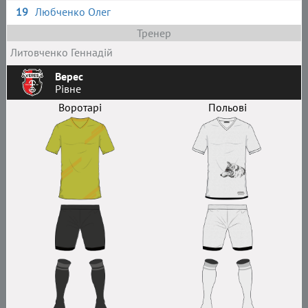
19
Любченко Олег
Тренер
Литовченко Геннадій
Верес
Рівне
Воротарі
Польові