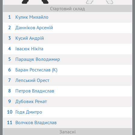
Стартовий склад
1
Кулик Михайло
2
Данніков Арсеній
3
Кусий Андрій
4
Івасюк Нікіта
5
Паращук Володимир
6
Баран Ростислав (К)
7
Лепський Орест
8
Петров Владислав
9
Дубовик Ренат
10
Годя Дмитро
11
Волчков Владислав
Запасні