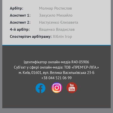
Арбітр:
Молнар Ростислав
Асистент 1:
Закусило Михайло
Асистент 2:
Настусенко Єлизавета
4-й арбітр:
Ващенко Владислав
Спостерігач арбітражу:
Хіблін Ігор
Ідентифікатор онлайн-медіа R40-05906
Суб'єкт у сфері онлайн-медіа: ТОВ «ПРЕМ’ЄР-ЛІГА.»
м. Київ, 01601, вул. Велика Васильківська 23-Б
+38 044 521 06 99