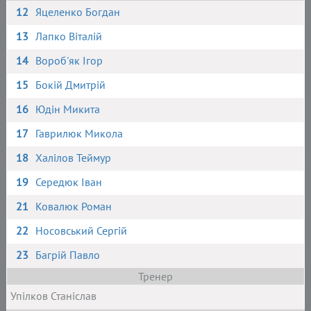
12
Яцеленко Богдан
13
Лапко Віталій
14
Вороб'як Ігор
15
Бокій Дмитрій
16
Юдін Микита
17
Гаврилюк Микола
18
Халілов Теймур
19
Середюк Іван
21
Ковалюк Роман
22
Носовський Сергій
23
Багрій Павло
Тренер
Упілков Станіслав