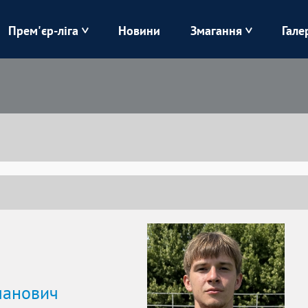
Прем'єр-ліга
Новини
Змагання
Гале
Верес
Динамо
Карпати
Колос
Лівий Берег
ЛНЗ
Харків
Чорноморець
манович