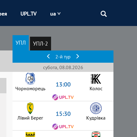
рея
UPL.TV
ua
Епіцентр
УПЛ
УПЛ-2
Кривбас
2-й тур
Оболонь
субота, 08.08.2026
13:00
Шахтар
Чорноморець
Колос
15:30
Лівий Берег
Кудрівка