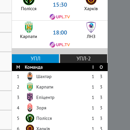
15:30
Полісся
Харків
18:00
Карпати
ЛНЗ
УПЛ
УПЛ-2
М
Команда
І
О
1
Шахтар
1
3
2
Карпати
1
3
3
Епіцентр
1
3
4
Зоря
1
3
5
Полісся
1
3
6
Харків
1
3