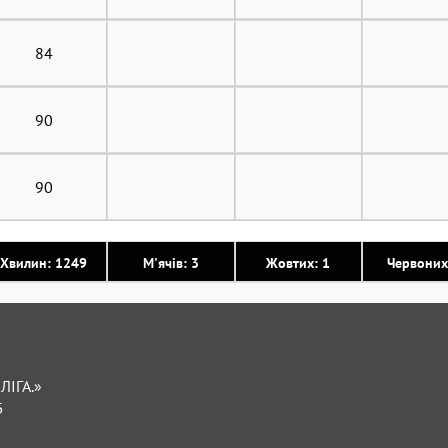
84
90
90
Хвилин: 1249
М'ячів: 3
Жовтих: 1
Червоних
ЛІГА.»
Б