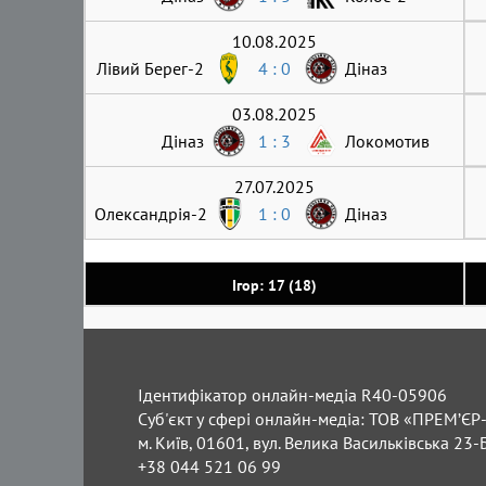
10.08.2025
Лівий Берег-2
4 : 0
Діназ
03.08.2025
Діназ
1 : 3
Локомотив
27.07.2025
Олександрія-2
1 : 0
Діназ
Ігор: 17 (18)
Ідентифікатор онлайн-медіа R40-05906
Суб'єкт у сфері онлайн-медіа: ТОВ «ПРЕМ’ЄР-
м. Київ, 01601, вул. Велика Васильківська 23-
+38 044 521 06 99