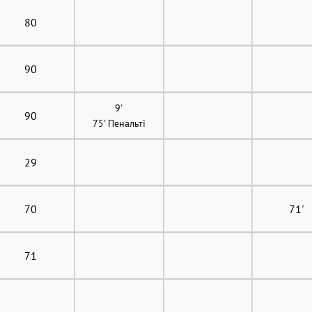
80
90
9'
90
75' Пенальті
29
70
71'
71