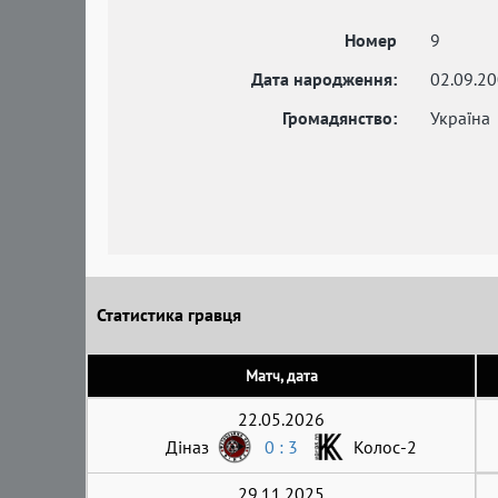
Номер
9
Дата народження:
02.09.2
Громадянство:
Україна
Статистика гравця
Матч, дата
22.05.2026
Діназ
0 : 3
Колос-2
29.11.2025