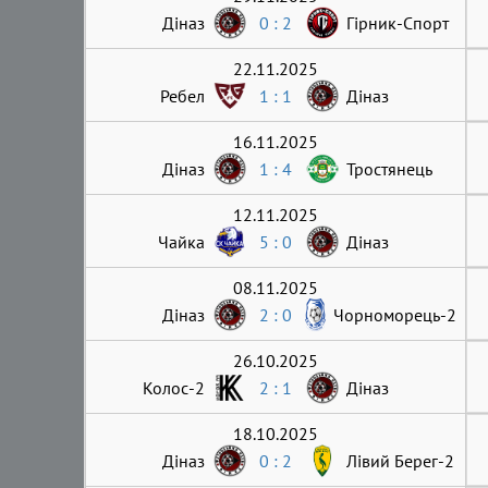
Діназ
0 : 2
Гірник-Cпорт
22.11.2025
Ребел
1 : 1
Діназ
16.11.2025
Діназ
1 : 4
Тростянець
12.11.2025
Чайка
5 : 0
Діназ
08.11.2025
Діназ
2 : 0
Чорноморець-2
26.10.2025
Колос-2
2 : 1
Діназ
18.10.2025
Діназ
0 : 2
Лівий Берег-2