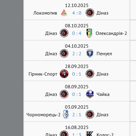
12.10.2025
Локомотив
4 : 0
Діназ
08.10.2025
Діназ
0 : 4
Олександрія-2
04.10.2025
Діназ
2 : 2
Пенуел
28.09.2025
Гірник-Cпорт
0 : 1
Діназ
08.09.2025
Діназ
0 : 1
Чайка
03.09.2025
Чорноморець-2
2 : 1
Діназ
16.08.2025
Діназ
1 : 3
Колос-2