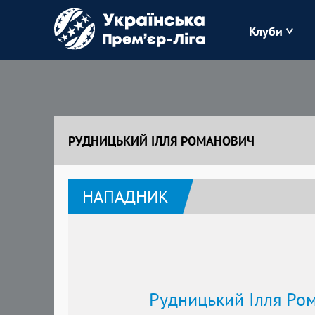
Клуби
Буковина
Зоря
РУДНИЦЬКИЙ ІЛЛЯ РОМАНОВИЧ
Кудрівка
НАПАДНИК
Полісся
Рудницький Ілля Ро