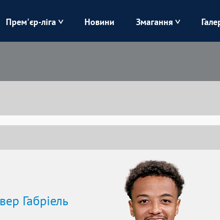
Прем'єр-ліга
Новини
Змагання
Гале
Верес
Динамо
Карпати
Колос
Лівий Берег
ЛНЗ
Харків
Чорноморець
вер Габріель