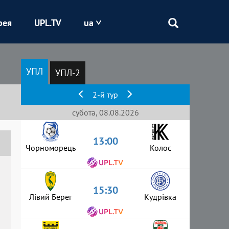
рея
UPL.TV
ua
Епіцентр
УПЛ
УПЛ-2
Кривбас
2-й тур
Оболонь
субота, 08.08.2026
13:00
Шахтар
Чорноморець
Колос
15:30
Лівий Берег
Кудрівка