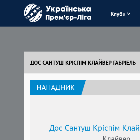
Клуби
Буковина
Зоря
ДОС САНТУШ КРІСПІМ КЛАЙВЕР ГАБРІЕЛЬ
Кудрівка
НАПАДНИК
Полісся
Дос Сантуш Кріспім Клай
Клайвер