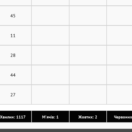
45
11
28
44
27
Хвилин: 1117
М'ячів: 1
Жовтих: 2
Червоних