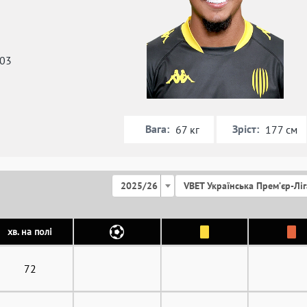
003
я
Вага:
Зріст:
67 кг
177 см
2025/26
VBET Українська Премʼєр-Ліг
хв. на полі
72