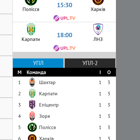
15:30
Полісся
Харків
18:00
Карпати
ЛНЗ
УПЛ
УПЛ-2
М
Команда
І
О
1
Шахтар
1
3
2
Карпати
1
3
3
Епіцентр
1
3
4
Зоря
1
3
5
Полісся
1
3
6
Харків
1
3