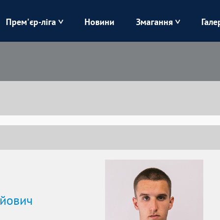
Прем'єр-ліга
Новини
Змагання
Гале
Верес
Динамо
Карпати
Колос
Лівий Берег
ЛНЗ
Харків
Чорноморець
ійович