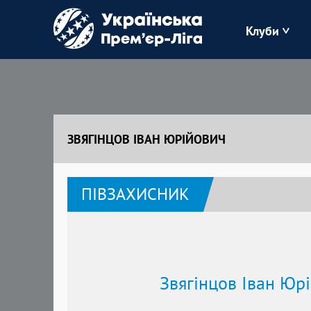
Клуби
Буковина
Зоря
ЗВЯГІНЦОВ ІВАН ЮРІЙОВИЧ
Кудрівка
ПІВЗАХИСНИК
Полісся
Звягінцов Іван Юр