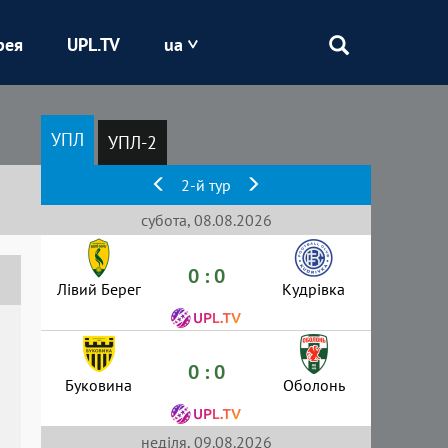
рея
UPL.TV
ua
Епіцентр
УПЛ
УПЛ-2
Кривбас
2-й тур
Оболонь
субота, 08.08.2026
0 : 0
Шахтар
Лівий Берег
Кудрівка
0 : 0
Буковина
Оболонь
неділя, 09.08.2026