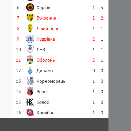
6
Харків
1
3
7
Буковина
2
2
8
Лівий Берег
1
1
9
Кудрівка
2
1
10
ЛНЗ
1
1
11
Оболонь
2
1
12
Динамо
0
0
13
Чорноморець
1
0
14
Верес
1
0
15
Колос
1
0
16
Кривбас
1
0