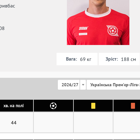
ривбас
08
Вага:
Зріст:
69 кг
188 см
2026/27
Українська Премʼєр-Ліга-
хв. на полі
44