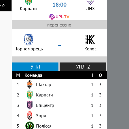
18:00
: 0
Карпати
ЛНЗ
перенесено
–
Чорноморець
Колос
УПЛ
УПЛ-2
М
Команда
І
О
1
Шахтар
1
3
2
Карпати
1
3
3
Епіцентр
1
3
4
Зоря
1
3
5
Полісся
1
3