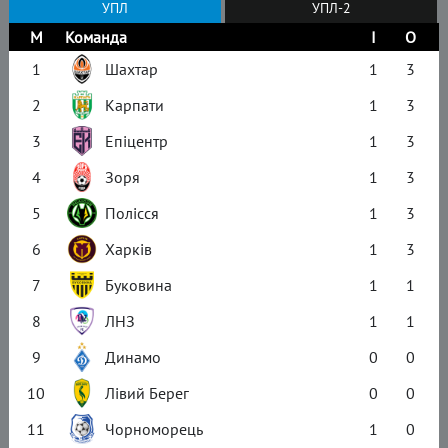
УПЛ
УПЛ-2
М
Команда
І
О
1
Шахтар
1
3
2
Карпати
1
3
3
Епіцентр
1
3
4
Зоря
1
3
5
Полісся
1
3
6
Харків
1
3
7
Буковина
1
1
8
ЛНЗ
1
1
9
Динамо
0
0
10
Лівий Берег
0
0
11
Чорноморець
1
0