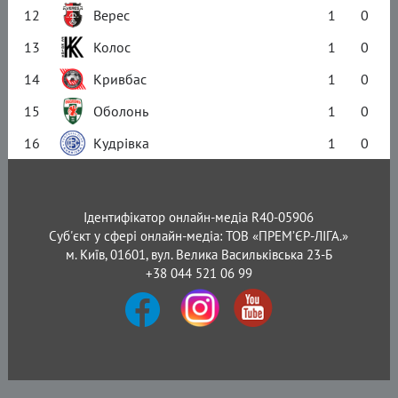
12
Верес
1
0
13
Колос
1
0
14
Кривбас
1
0
15
Оболонь
1
0
16
Кудрівка
1
0
Ідентифікатор онлайн-медіа R40-05906
Суб'єкт у сфері онлайн-медіа: ТОВ «ПРЕМ’ЄР-ЛІГА.»
м. Київ, 01601, вул. Велика Васильківська 23-Б
+38 044 521 06 99