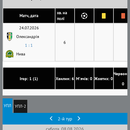
хв. на
Матч, дата
полі
24.07.2026
Олександрія
6
1 : 1
Нива
Червони
Ігор: 1 (1)
Хвилин: 6
М'ячів: 0
Жовтих: 0
0
УПЛ
УПЛ-2
2-й тур
субота, 08.08.2026