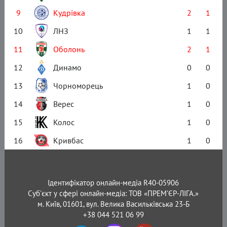
9
Кудрівка
2
1
10
ЛНЗ
1
1
11
Оболонь
2
1
12
Динамо
0
0
13
Чорноморець
1
0
14
Верес
1
0
15
Колос
1
0
16
Кривбас
1
0
Ідентифікатор онлайн-медіа R40-05906
Суб'єкт у сфері онлайн-медіа: ТОВ «ПРЕМ’ЄР-ЛІГА.»
м. Київ, 01601, вул. Велика Васильківська 23-Б
+38 044 521 06 99