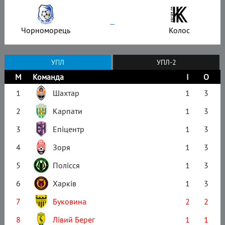
–
Чорноморець
Колос
УПЛ
УПЛ-2
М
Команда
І
О
1
Шахтар
1
3
2
Карпати
1
3
3
Епіцентр
1
3
4
Зоря
1
3
5
Полісся
1
3
6
Харків
1
3
7
Буковина
2
2
8
Лівий Берег
1
1