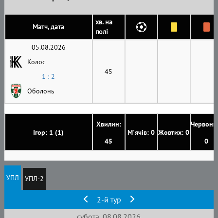
хв. на
Матч, дата
полі
05.08.2026
Колос
45
1 : 2
Оболонь
Хвилин:
Червони
Ігор: 1 (1)
М'ячів: 0
Жовтих: 0
45
0
УПЛ
УПЛ-2
2-й тур
субота, 08.08.2026