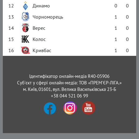
12
Динамо
0
0
13
Чорноморець
1
0
14
Верес
1
0
15
Колос
1
0
16
Кривбас
1
0
Ідентифікатор онлайн-медіа R40-05906
Суб'єкт у сфері онлайн-медіа: ТОВ «ПРЕМ’ЄР-ЛІГА.»
м. Київ, 01601, вул. Велика Васильківська 23-Б
+38 044 521 06 99