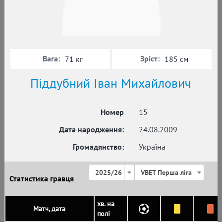
Вага:
Зріст:
71 кг
185 см
Піддубний Іван Михайлович
Номер
15
Дата народження:
24.08.2009
Громадянство:
Україна
2025/26
VBET Перша ліга
Статистика гравця
хв. на
Матч, дата
полі