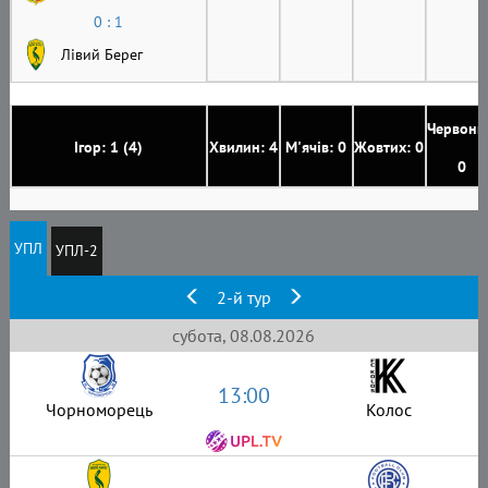
0 : 1
Лівий Берег
Червони
Ігор: 1 (4)
Хвилин: 4
М'ячів: 0
Жовтих: 0
0
УПЛ
УПЛ-2
2-й тур
субота, 08.08.2026
13:00
Чорноморець
Колос