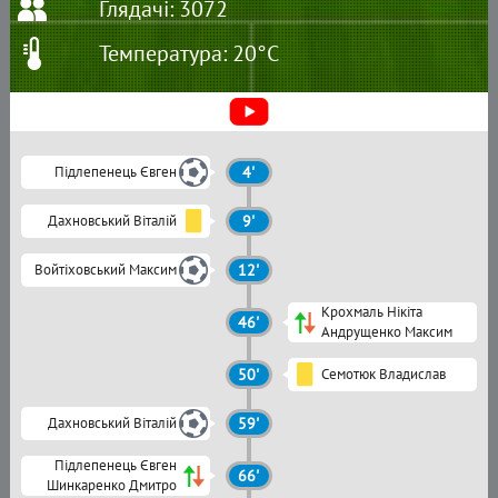
Глядачі: 3072
Температура: 20°C
Підлепенець Євген
4'
Дахновський Віталій
9'
Войтіховський Максим
12'
Крохмаль Нікіта
46'
Андрущенко Максим
50'
Семотюк Владислав
Дахновський Віталій
59'
Підлепенець Євген
66'
Шинкаренко Дмитро