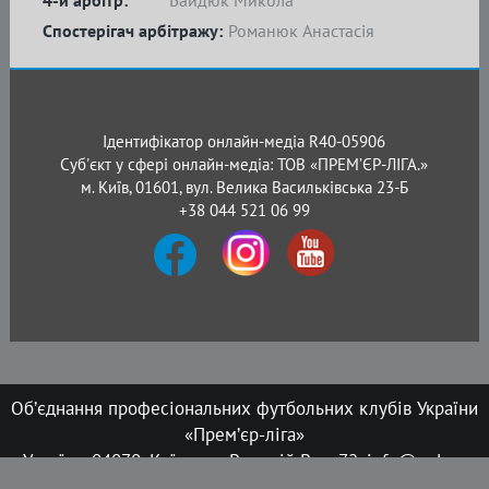
4-й арбітр:
Байдюк Микола
Спостерігач арбітражу:
Романюк Анастасія
Ідентифікатор онлайн-медіа R40-05906
Суб'єкт у сфері онлайн-медіа: ТОВ «ПРЕМ’ЄР-ЛІГА.»
м. Київ, 01601, вул. Велика Васильківська 23-Б
+38 044 521 06 99
Об’єднання професіональних футбольних клубів України
«Прем’єр-ліга»
Україна, 04070, Київ, вул. Верхній Вал, 72, info@upl.ua
Всі права захищені © 2008-2026