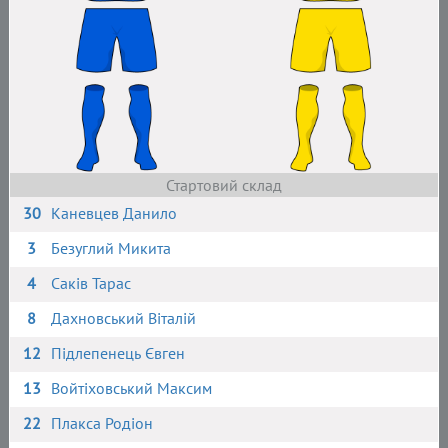
Стартовий склад
30
Каневцев Данило
3
Безуглий Микита
4
Саків Тарас
8
Дахновський Віталій
12
Підлепенець Євген
13
Войтіховський Максим
22
Плакса Родіон