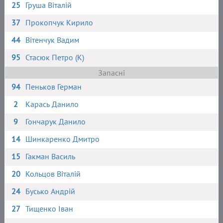
25
Груша Віталій
37
Прокопчук Кирило
44
Вітенчук Вадим
95
Стасюк Петро (К)
Запасні
94
Пеньков Герман
2
Карась Данило
9
Гончарук Данило
14
Шинкаренко Дмитро
15
Гакман Василь
20
Кольцов Віталій
24
Бусько Андрій
27
Тищенко Іван