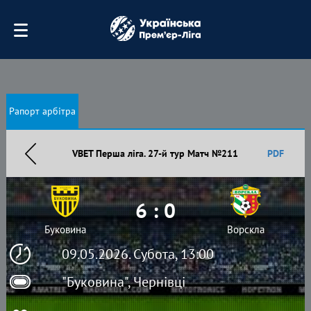
Рапорт арбітра
VBET Перша ліга. 27-й тур Матч №211
PDF
6 : 0
Буковина
Ворскла
09.05.2026. Субота, 13:00
"Буковина", Чернівці