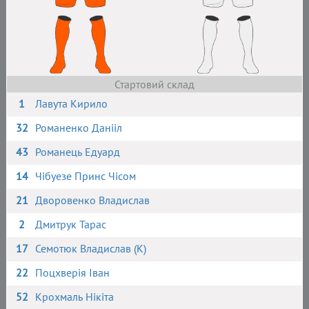
Стартовий склад
1
Лавута Кирило
32
Романенко Данііл
43
Романець Едуард
14
Чібуезе Принс Чісом
21
Дворовенко Владислав
2
Дмитрук Тарас
17
Семотюк Владислав (К)
22
Поцхверія Іван
52
Крохмаль Нікіта