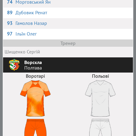
74
Морговський Ян
89
Дубовик Ренат
93
Гамолов Назар
97
Ільїн Олег
Тренер
Шищенко Сергій
Ворскла
Полтава
Воротарі
Польові