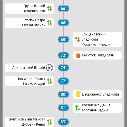
Груша Віталій
66'
Тищенко Іван
Стасюк Петро
66'
Гакман Василь
Войцеховський
68'
Владислав
Мосієнко Тимофій
72'
Семотюк Владислав
Дахновський Віталій
74'
Безуглий Микита
77'
Бусько Андрій
80'
Дворовенко Владислав
Романенко Данііл
81'
Горбунов Вадим
Войтіховський Максим
83'
Дубовик Ренат