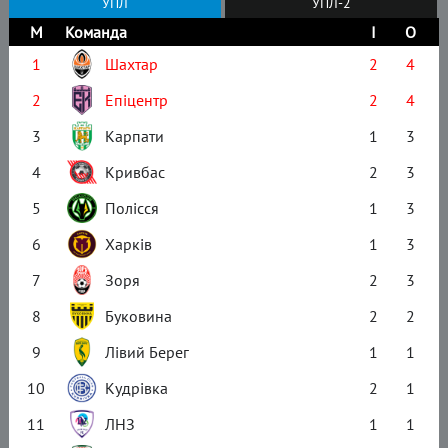
УПЛ
УПЛ-2
М
Команда
І
О
1
Шахтар
2
4
2
Епіцентр
2
4
3
Карпати
1
3
4
Кривбас
2
3
5
Полісся
1
3
6
Харків
1
3
7
Зоря
2
3
8
Буковина
2
2
9
Лівий Берег
1
1
10
Кудрівка
2
1
11
ЛНЗ
1
1