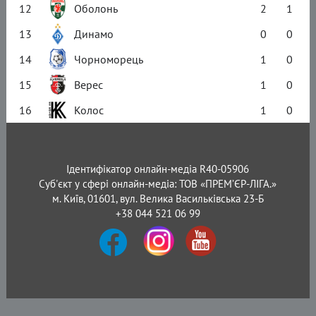
12
Оболонь
2
1
13
Динамо
0
0
14
Чорноморець
1
0
15
Верес
1
0
16
Колос
1
0
Ідентифікатор онлайн-медіа R40-05906
Суб'єкт у сфері онлайн-медіа: ТОВ «ПРЕМ’ЄР-ЛІГА.»
м. Київ, 01601, вул. Велика Васильківська 23-Б
+38 044 521 06 99