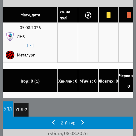
хв. на
Матч, дата
полі
05.08.2026
ЛНЗ
1 : 1
Металург
Червони
Ігор: 0 (1)
Хвилин: 0
М'ячів: 0
Жовтих: 0
0
УПЛ
УПЛ-2
2-й тур
субота, 08.08.2026