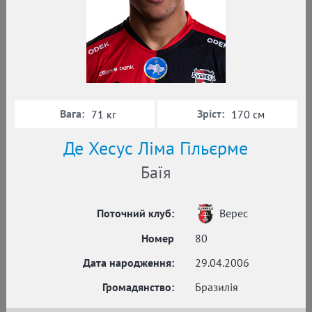
Вага:
Зріст:
71 кг
170 см
Де Хесус Ліма Гільєрме
Баїя
Поточний клуб:
Верес
Номер
80
Дата народження:
29.04.2006
Громадянство:
Бразилія