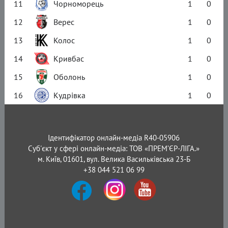
11
Чорноморець
1
0
12
Верес
1
0
13
Колос
1
0
14
Кривбас
1
0
15
Оболонь
1
0
16
Кудрівка
1
0
Ідентифікатор онлайн-медіа R40-05906
Суб'єкт у сфері онлайн-медіа: ТОВ «ПРЕМ’ЄР-ЛІГА.»
м. Київ, 01601, вул. Велика Васильківська 23-Б
+38 044 521 06 99