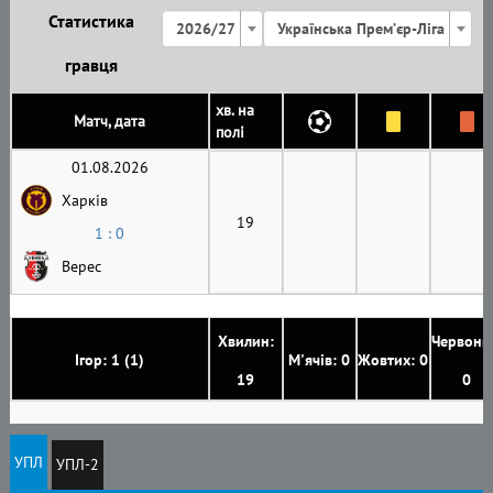
Статистика
2026/27
Українська Премʼєр-Ліга
гравця
хв. на
Матч, дата
полі
01.08.2026
Харків
19
1 : 0
Верес
Хвилин:
Червони
Ігор: 1 (1)
М'ячів: 0
Жовтих: 0
19
0
УПЛ
УПЛ-2