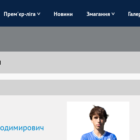
Прем'єр-ліга
Новини
Змагання
Гале
Верес
Динамо
Карпати
Колос
Ч
Лівий Берег
ЛНЗ
Харків
Чорноморець
лодимирович