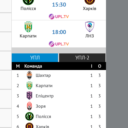
15:30
Полісся
Харків
18:00
Карпати
ЛНЗ
УПЛ
УПЛ-2
М
Команда
І
О
1
Шахтар
1
3
2
Карпати
1
3
3
Епіцентр
1
3
4
Зоря
1
3
5
Полісся
1
3
6
Харків
1
3