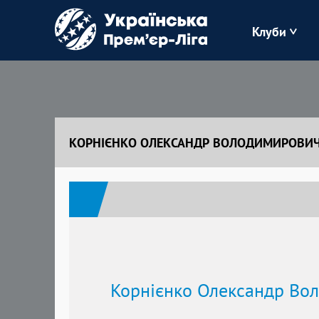
Клуби
Буковина
Зоря
КОРНІЄНКО ОЛЕКСАНДР ВОЛОДИМИРОВИ
Кудрівка
Полісся
Корнієнко Олександр Во