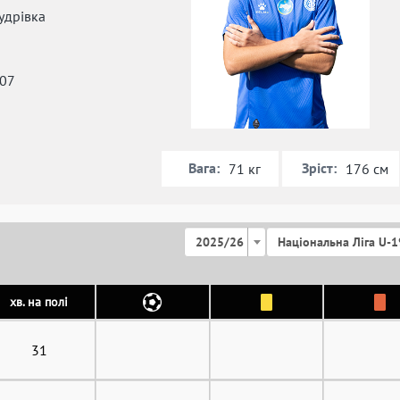
удрівка
007
Вага:
Зріст:
71 кг
176 см
2025/26
Національна Ліга U-1
хв. на полі
31