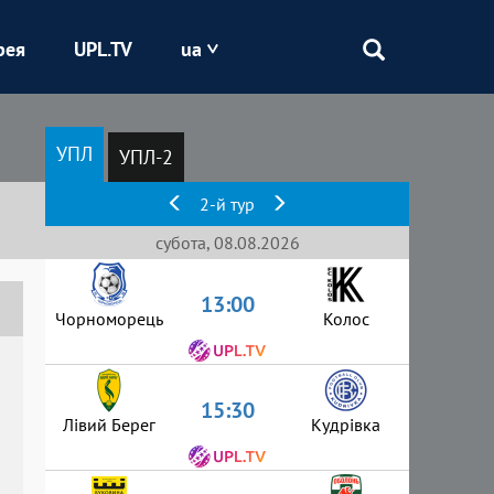
рея
UPL.TV
ua
Епіцентр
УПЛ
УПЛ-2
Кривбас
2-й тур
Оболонь
субота, 08.08.2026
13:00
Шахтар
Чорноморець
Колос
15:30
Лівий Берег
Кудрівка