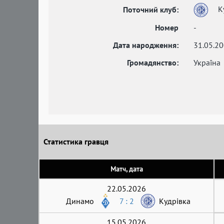
К
Поточний клуб:
Номер
-
Дата народження:
31.05.2
Громадянство:
Україна
Статистика гравця
Матч, дата
22.05.2026
Динамо
7 : 2
Кудрівка
15.05.2026