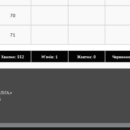
70
71
Хвилин: 552
М'ячів: 1
Жовтих: 0
Червоних
ЛІГА.»
Б