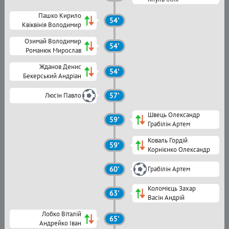
Пашко Кирило
54'
Квіквінія Володимир
Озимай Володимир
54'
Романюк Мирослав
Жданов Денис
54'
Бекерський Андріан
Люсін Павло
57'
Швець Олександр
59'
Грабілін Артем
Коваль Гордій
59'
Корнієнко Олександр
60'
Грабілін Артем
Коломієць Захар
63'
Васін Андрій
Лобко Віталій
65'
Андрейко Іван