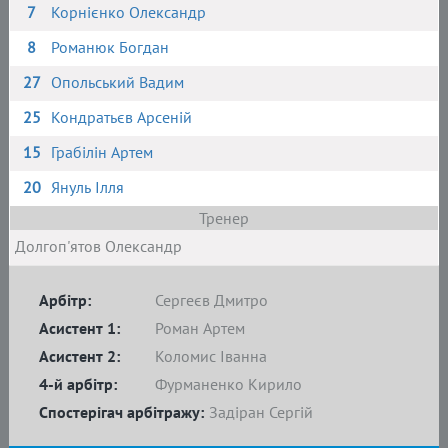
7
Корнієнко Олександр
8
Романюк Богдан
27
Опольський Вадим
25
Кондратьєв Арсеній
15
Грабілін Артем
20
Януль Ілля
Тренер
Долгоп'ятов Олександр
Арбітр:
Сергеєв Дмитро
Асистент 1:
Роман Артем
Асистент 2:
Коломис Іванна
4-й арбітр:
Фурманенко Кирило
Спостерігач арбітражу:
Задіран Сергій