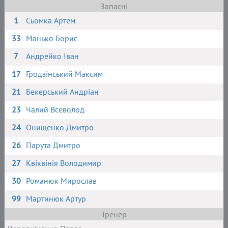
Запасні
1
Сьомка Артем
33
Манько Борис
7
Андрейко Іван
17
Гродзінський Максим
21
Бекерський Андріан
23
Чалий Всеволод
24
Онищенко Дмитро
26
Парута Дмитро
27
Квіквінія Володимир
30
Романюк Мирослав
99
Мартинюк Артур
Тренер