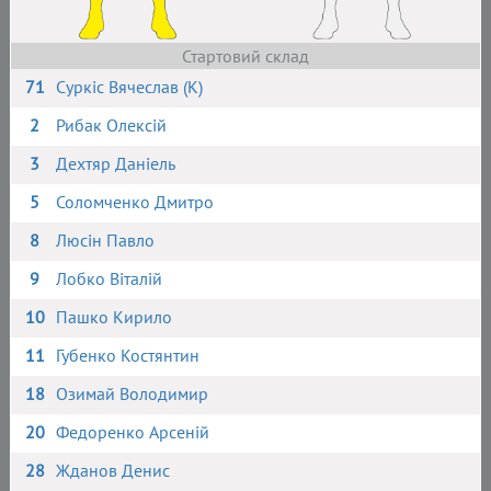
Стартовий склад
71
Суркіс Вячеслав (К)
2
Рибак Олексій
3
Дехтяр Даніель
5
Соломченко Дмитро
8
Люсін Павло
9
Лобко Віталій
10
Пашко Кирило
11
Губенко Костянтин
18
Озимай Володимир
20
Федоренко Арсеній
28
Жданов Денис