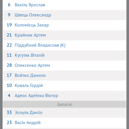
6
Вахіль Ярослав
9
Швець Олександр
19
Коломієць Захар
21
Крайник Артем
22
Піддубний Владислав (К)
11
Кугутяк Віталій
28
Олексенко Артем
17
Войтко Данило
10
Коваль Гордій
4
Адеоє Адеїнка Віктор
Запасні
33
Зозуля Данііл
23
Васін Андрій