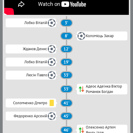
Лобко Віталій
3'
8'
Коломієць Захар
Жданов Денис
12'
Лобко Віталій
19'
Люсін Павло
33'
Адеоє Адеїнка Віктор
33'
Романюк Богдан
Соломченко Дмитро
41'
Федоренко Арсеній
45'
Олексенко Артем
46'
Януль Ілля