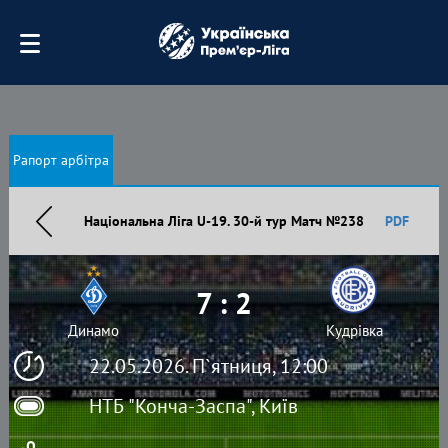
Рапорт арбітра
Національна Ліга U-19. 30-й тур Матч №238
PDF
7 : 2
Динамо
Кудрівка
22.05.2026. П`ятниця, 12:00
НТБ "Конча-Заспа", Київ