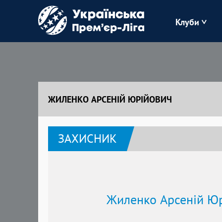
Клуби
Буковина
Зоря
ЖИЛЕНКО АРСЕНІЙ ЮРІЙОВИЧ
Кудрівка
ЗАХИСНИК
Полісся
Жиленко Арсеній Ю