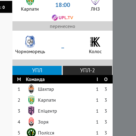
18:00
: 0
Карпати
ЛНЗ
перенесено
–
Чорноморець
Колос
УПЛ
УПЛ-2
М
Команда
І
О
1
Шахтар
1
3
2
Карпати
1
3
3
Епіцентр
1
3
4
Зоря
1
3
5
Полісся
1
3