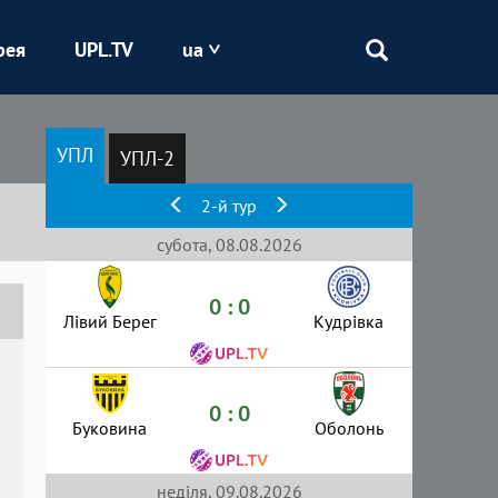
рея
UPL.TV
ua
Епіцентр
УПЛ
УПЛ-2
Кривбас
2-й тур
Оболонь
субота, 08.08.2026
0 : 0
Шахтар
Лівий Берег
Кудрівка
0 : 0
Буковина
Оболонь
неділя, 09.08.2026