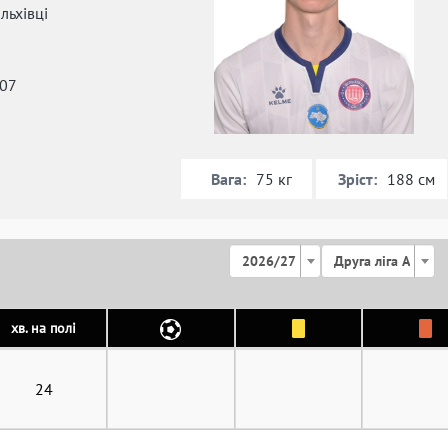
льхівці
007
Вага:
Зріст:
75 кг
188 см
2026/27
Друга ліга А
хв. на полі
24