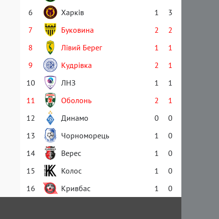
6
Харків
1
3
7
Буковина
2
2
8
Лівий Берег
1
1
9
Кудрівка
2
1
10
ЛНЗ
1
1
11
Оболонь
2
1
12
Динамо
0
0
13
Чорноморець
1
0
14
Верес
1
0
15
Колос
1
0
16
Кривбас
1
0