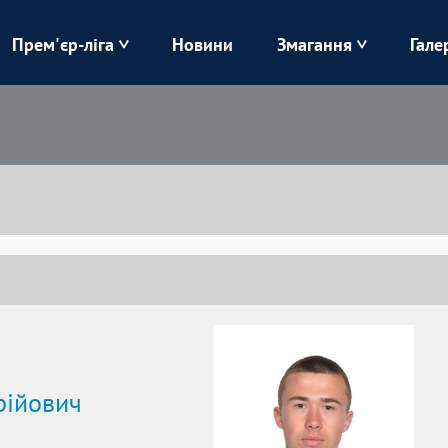
Прем'єр-ліга
Новини
Змагання
Гале
Верес
Динамо
Карпати
Колос
Лівий Берег
ЛНЗ
Харків
Чорноморець
рійович