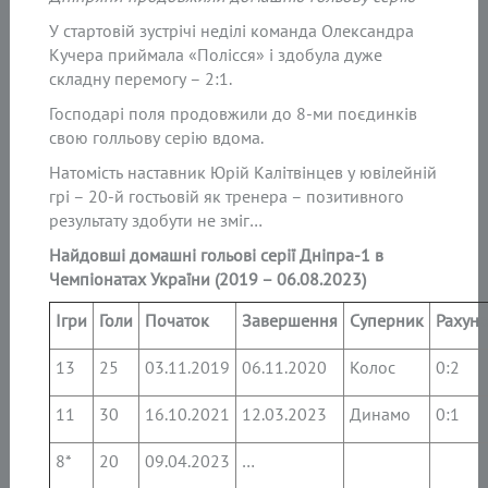
У стартовій зустрічі неділі команда Олександра
Кучера приймала «Полісся» і здобула дуже
складну перемогу – 2:1.
Господарі поля продовжили до 8-ми поєдинків
свою голльову серію вдома.
Натомість наставник Юрій Калітвінцев у ювілейній
грі – 20-й гостьовій як тренера – позитивного
результату здобути не зміг…
Найдовші домашні гольові серії Дніпра-1 в
Чемпіонатах України (2019 – 06.08.2023)
Ігри
Голи
Початок
Завершення
Суперник
Рахун
13
25
03.11.2019
06.11.2020
Колос
0:2
11
30
16.10.2021
12.03.2023
Динамо
0:1
8*
20
09.04.2023
…