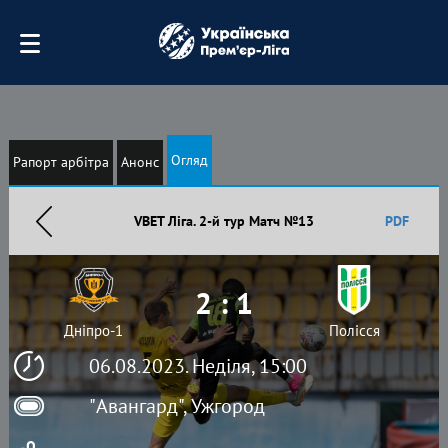
Огляд
Рапорт арбітра
Анонс
VBET Ліга. 2-й тур Матч №13
PDF
2 : 1
Дніпро-1
Полісся
06.08.2023. Неділя, 15:00
"Авангард", Ужгород