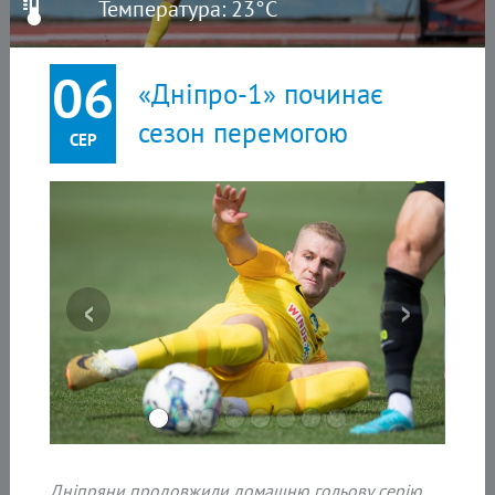
Температура: 23°C
06
«Дніпро-1» починає
сезон перемогою
СЕР
‹
›
Дніпряни продовжили домашню гольову серію