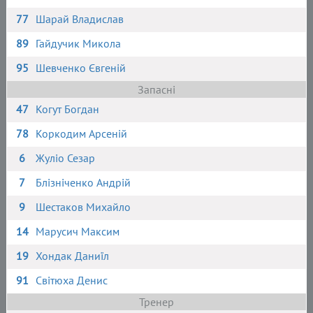
77
Шарай Владислав
89
Гайдучик Микола
95
Шевченко Євгеній
Запасні
47
Когут Богдан
78
Коркодим Арсеній
6
Жуліо Сезар
7
Блізніченко Андрій
9
Шестаков Михайло
14
Марусич Максим
19
Хондак Даниїл
91
Світюха Денис
Тренер