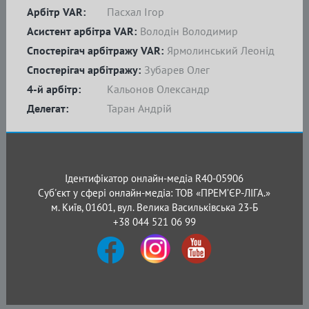
Арбітр VAR:
Пасхал Ігор
Асистент арбітра VAR:
Володін Володимир
Спостерігач арбітражу VAR:
Ярмолинський Леонід
Спостерігач арбітражу:
Зубарев Олег
4-й арбітр:
Кальонов Олександр
Делегат:
Таран Андрій
Ідентифікатор онлайн-медіа R40-05906
Суб'єкт у сфері онлайн-медіа: ТОВ «ПРЕМ’ЄР-ЛІГА.»
м. Київ, 01601, вул. Велика Васильківська 23-Б
+38 044 521 06 99