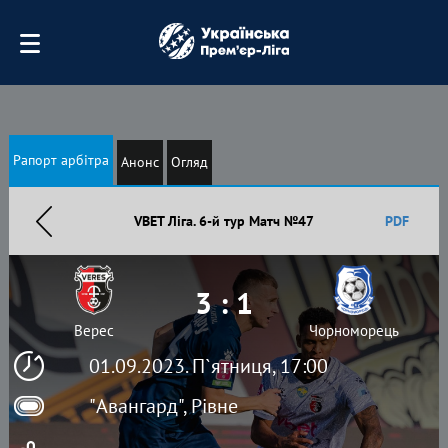
Рапорт арбітра
Анонс
Огляд
VBET Ліга. 6-й тур Матч №47
PDF
3 : 1
Верес
Чорноморець
01.09.2023. П`ятниця, 17:00
"Авангард", Рівне