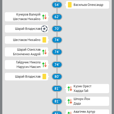
54'
Васильєв Олександр
Кучеров Валерій
62'
Шестаков Михайло
Шарай Владислав
70'
Шестаков Михайло
74'
Шарай Станіслав
74'
Блізніченко Андрій
Гайдучик Микола
74'
Марусич Максим
Шарай Владислав
80'
Кузик Орест
81'
Хадіда Гай
Шпорн Йон
81'
Дада
Авагімян Артур