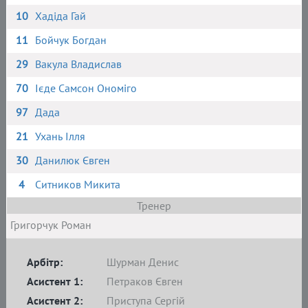
10
Хадіда Гай
11
Бойчук Богдан
29
Вакула Владислав
70
Ієде Самсон Ономіго
97
Дада
21
Ухань Ілля
30
Данилюк Євген
4
Ситников Микита
Тренер
Григорчук Роман
Арбітр:
Шурман Денис
Асистент 1:
Петраков Євген
Асистент 2:
Приступа Сергій