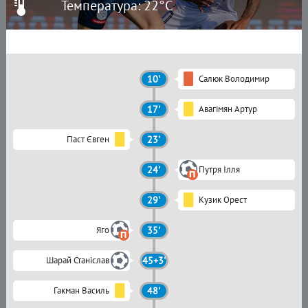
Температура: 22°C
10'
Салюк Володимир
17'
Авагімян Артур
Паст Євген
23'
24'
Путря Ілля
29'
Кузик Орест
Яго
35'
Шарай Станіслав
45+3'
Гакман Василь
48'