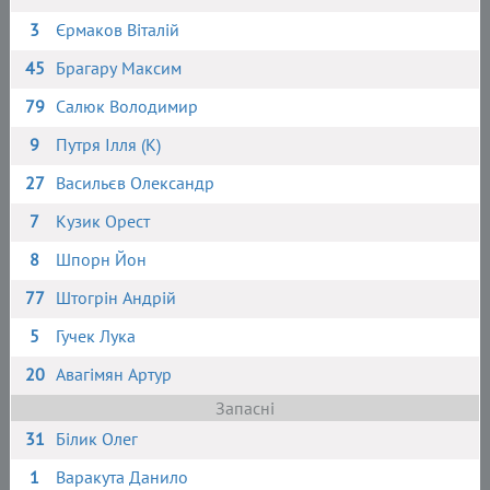
3
Єрмаков Віталій
45
Брагару Максим
79
Салюк Володимир
9
Путря Ілля (К)
27
Васильєв Олександр
7
Кузик Орест
8
Шпорн Йон
77
Штогрін Андрій
5
Гучек Лука
20
Авагімян Артур
Запасні
31
Білик Олег
1
Варакута Данило