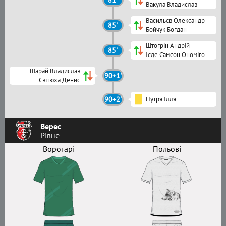
81'
Вакула Владислав
Васильєв Олександр
85'
Бойчук Богдан
Штогрін Андрій
85'
Ієде Самсон Ономіго
Шарай Владислав
90+1'
Світюха Денис
90+2'
Путря Ілля
Верес
Рівне
Воротарі
Польові