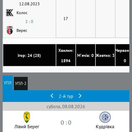
12.08.2023
Колос
17
2 : 0
Верес
Хвилин:
Червони
Ігор: 24 (28)
М'ячів: 0
Жовтих: 3
1894
0
УПЛ
УПЛ-2
2-й тур
субота, 08.08.2026
0 : 0
Лівий Берег
Кудрівка