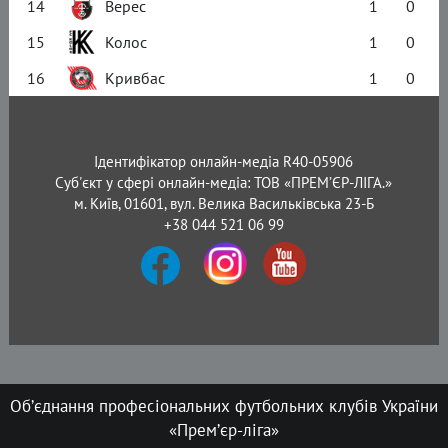
14
Верес
1
0
15
Колос
1
0
16
Кривбас
1
0
Ідентифікатор онлайн-медіа R40-05906
Суб'єкт у сфері онлайн-медіа: ТОВ «ПРЕМ’ЄР-ЛІГА.»
м. Київ, 01601, вул. Велика Васильківська 23-Б
+38 044 521 06 99
Об’єднання професіональних футбольних клубів України
«Прем’єр-ліга»