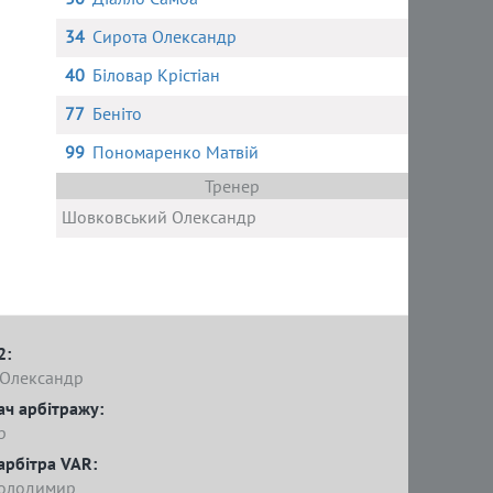
34
Сирота Олександр
40
Біловар Крістіан
77
Беніто
99
Пономаренко Матвій
Тренер
Шовковський Олександр
2:
 Олександр
ач арбітражу:
р
арбітра VAR:
Володимир