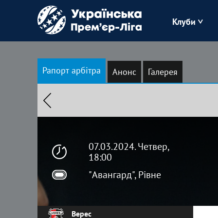
Клуби
Буковина
Рапорт арбітра
Анонс
Галерея
Зоря
Кудрівка
Полісся
07.03.2024. Четвер,
18:00
"Авангард", Рівне
Верес