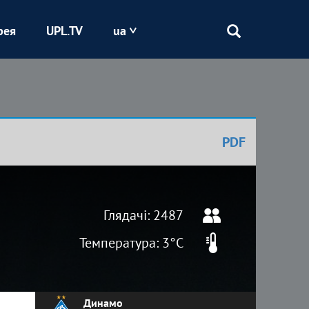
рея
UPL.TV
ua
Епіцентр
Кривбас
PDF
Оболонь
Шахтар
Глядачі: 2487
Температура: 3°C
Динамо