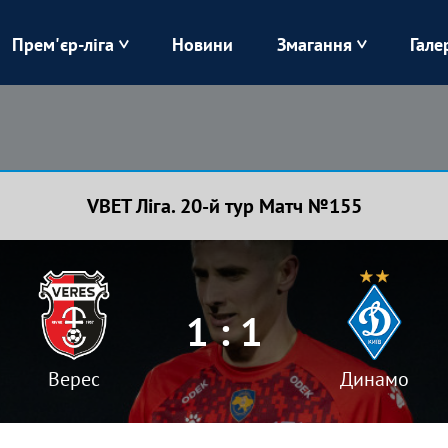
Прем'єр-ліга
Новини
Змагання
Гале
Верес
Динамо
Карпати
Колос
VBET Ліга. 20-й тур Матч №155
Лівий Берег
ЛНЗ
Харків
Чорноморець
1 : 1
Верес
Динамо