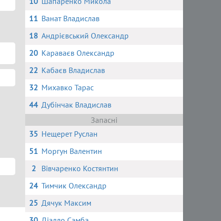
10
Шапаренко Микола
11
Ванат Владислав
18
Андрієвський Олександр
20
Караваєв Олександр
22
Кабаєв Владислав
32
Михавко Тарас
44
Дубінчак Владислав
Запасні
35
Нещерет Руслан
51
Моргун Валентин
2
Вівчаренко Костянтин
24
Тимчик Олександр
25
Дячук Максим
30
Діалло Самба