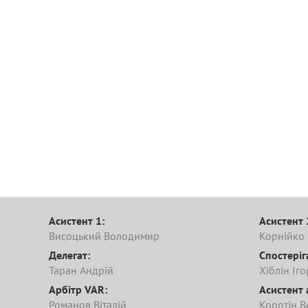
Асистент 1:
Асистент 
Висоцький Володимир
Корнійко
Делегат:
Спостеріг
Таран Андрій
Хіблін Іго
Арбітр VAR:
Асистент 
Романов Віталій
Коротін 