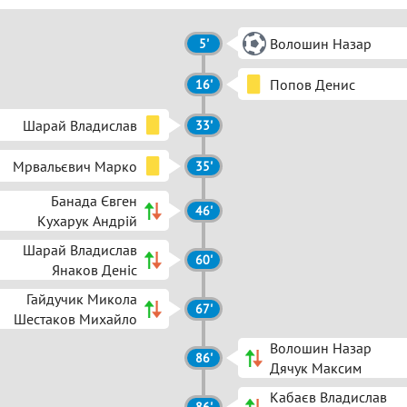
Волошин Назар
5'
Попов Денис
16'
Шарай Владислав
33'
Мрвальєвич Марко
35'
Банада Євген
46'
Кухарук Андрій
Шарай Владислав
60'
Янаков Деніс
Гайдучик Микола
67'
Шестаков Михайло
Волошин Назар
86'
Дячук Максим
Кабаєв Владислав