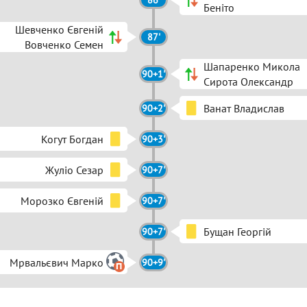
86'
Беніто
Шевченко Євгеній
87'
Вовченко Семен
Шапаренко Микола
90+1'
Сирота Олександр
Ванат Владислав
90+2'
Когут Богдан
90+3'
Жуліо Сезар
90+7'
Морозко Євгеній
90+7'
Бущан Георгій
90+7'
Мрвальєвич Марко
90+9'