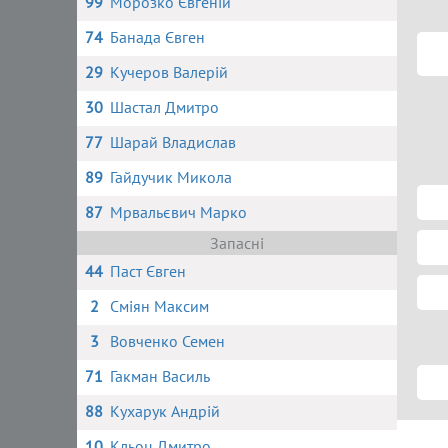
99
Морозко Євгеній
74
Банада Євген
29
Кучеров Валерій
30
Шастал Дмитро
77
Шарай Владислав
89
Гайдучик Микола
87
Мрвальєвич Марко
Запасні
44
Паст Євген
2
Сміян Максим
3
Вовченко Семен
71
Гакман Василь
88
Кухарук Андрій
10
Кльоц Дмитро