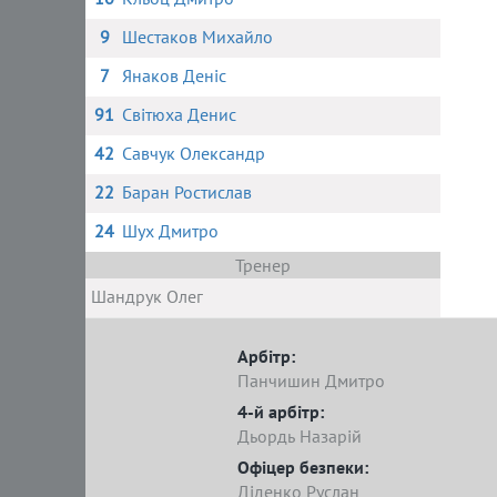
9
Шестаков Михайло
7
Янаков Деніс
91
Світюха Денис
42
Савчук Олександр
22
Баран Ростислав
24
Шух Дмитро
Тренер
Шандрук Олег
Арбітр:
Панчишин Дмитро
4-й арбітр:
Дьордь Назарій
Офіцер безпеки:
Діденко Руслан