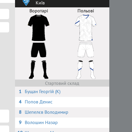
Київ
Воротарі
Польові
Стартовий склад
1
Бущан Георгій (К)
4
Попов Денис
8
Шепелєв Володимир
9
Волошин Назар