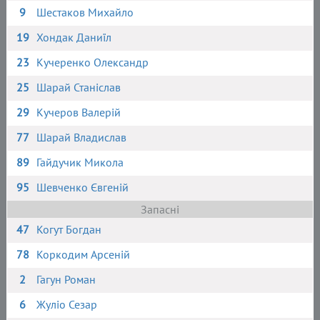
9
Шестаков Михайло
19
Хондак Даниїл
23
Кучеренко Олександр
25
Шарай Станіслав
29
Кучеров Валерій
77
Шарай Владислав
89
Гайдучик Микола
95
Шевченко Євгеній
Запасні
47
Когут Богдан
78
Коркодим Арсеній
2
Гагун Роман
6
Жуліо Сезар