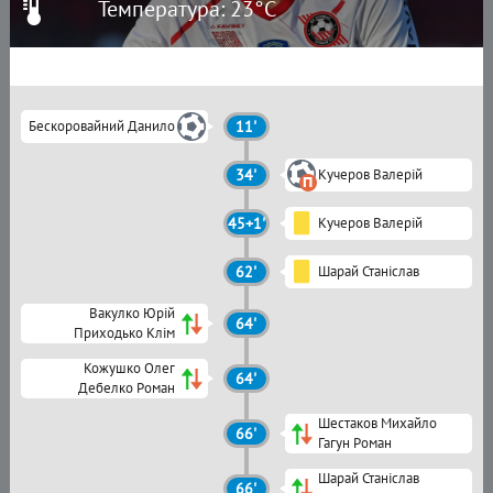
Температура: 23°C
Бескоровайний Данило
11'
34'
Кучеров Валерій
45+1'
Кучеров Валерій
62'
Шарай Станіслав
Вакулко Юрій
64'
Приходько Клім
Кожушко Олег
64'
Дебелко Роман
Шестаков Михайло
66'
Гагун Роман
Шарай Станіслав
66'