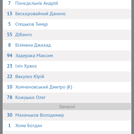
7
Понєдєльнік Андрій
13
Бескоровайний Данило
5
Стецьков Тимур
55
Дібанго
8
Бізімана Джихад
94
Задерака Максим
23
Іліч Хрвоє
22
Вакулко Юрій
10
Хомченовський Дмитро (К)
78
Кожушко Олег
Запасні
30
Маханьков Володимир
1
Хома Богдан