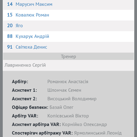
14
Марусич Максим
15
Ковалюк Роман
20
Яго
88
Кухарук Андрій
91
Світюха Денис
Тренер
Лавриненко Сергій
Арбітр:
Романюк Анастасія
Асистент 1:
Шлончак Семен
Асистент 2:
Висоцький Володимир
Офіцер безпеки:
Базай Олег
Арбітр VAR:
Копієвський Віктор
Асистент арбітра VAR:
Корнійко Олександр
Спостерігач арбітражу VAR:
Ярмолинський Леонід