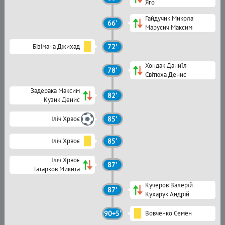
Яго
Гайдучик Микола
66'
Марусич Максим
Бізімана Джихад
72'
Хондак Даниїл
78'
Світюха Денис
Задерака Максим
82'
Кузик Денис
Іліч Хрвоє
85'
Іліч Хрвоє
85'
Іліч Хрвоє
87'
Татарков Микита
Кучеров Валерій
87'
Кухарук Андрій
90+5'
Вовченко Семен