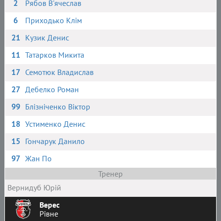
2
Рябов В'ячеслав
6
Приходько Клім
21
Кузик Денис
11
Татарков Микита
17
Семотюк Владислав
27
Дебелко Роман
99
Блізніченко Віктор
18
Устименко Денис
15
Гончарук Данило
97
Жан По
Тренер
Вернидуб Юрій
Верес
Рівне