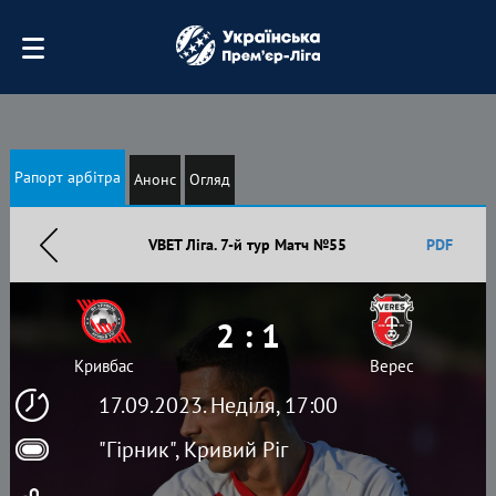
Рапорт арбітра
Анонс
Огляд
VBET Ліга. 7-й тур Матч №55
PDF
2 : 1
Кривбас
Верес
17.09.2023. Неділя, 17:00
"Гірник", Кривий Ріг