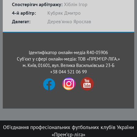
Спостерігач арбітражу:
Хіблін Ігор
4-й арбітр:
Кубряк Дмитро
Делегат:
Дерев'янко Ярослав
Ідентифікатор онлайн-медіа R40-05906
Суб'єкт у сфері онлайн-медіа: ТОВ «ПРЕМ’ЄР-ЛІГА.»
м. Київ, 01601, вул. Велика Васильківська 23-Б
+38 044 521 06 99
Об’єднання професіональних футбольних клубів України
«Прем’єр-ліга»