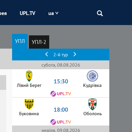
рея
UPL.TV
ua
Епіцентр
УПЛ
УПЛ-2
Кривбас
2-й тур
Оболонь
субота, 08.08.2026
15:30
Шахтар
Лівий Берег
Кудрівка
18:00
Буковина
Оболонь
неділя, 09.08.2026