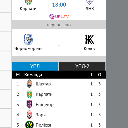
18:00
Карпати
ЛНЗ
перенесено
–
Чорноморець
Колос
УПЛ
УПЛ-2
М
Команда
І
О
1
Шахтар
1
3
2
Карпати
1
3
3
Епіцентр
1
3
4
Зоря
1
3
5
Полісся
1
3