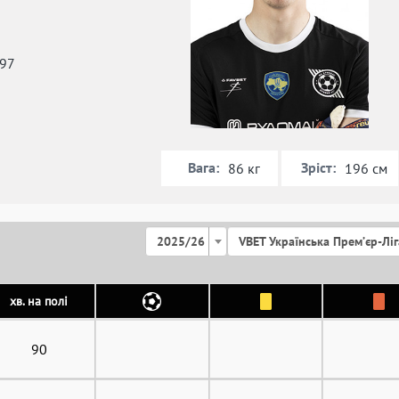
997
Вага:
Зріст:
86 кг
196 см
2025/26
VBET Українська Премʼєр-Ліг
хв. на полі
90