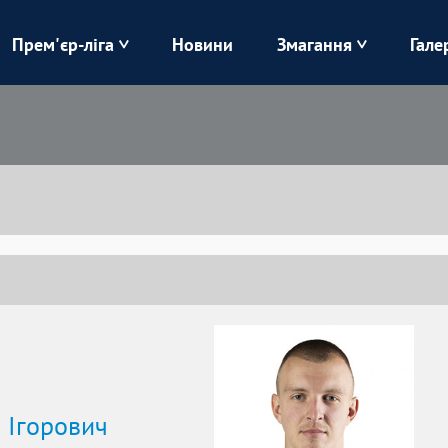
Прем'єр-ліга
Новини
Змагання
Гале
Верес
Динамо
Карпати
Колос
Лівий Берег
ЛНЗ
Харків
Чорноморець
 Ігорович