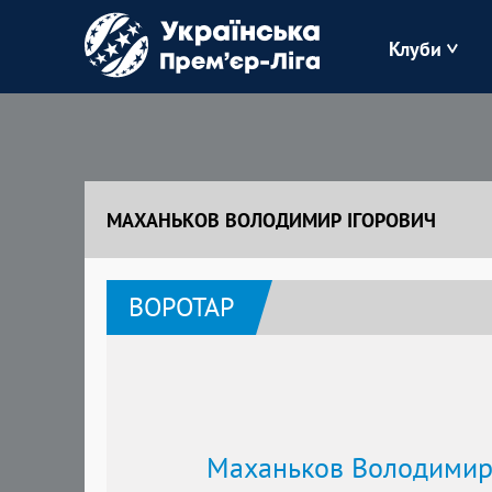
Клуби
Буковина
Зоря
МАХАНЬКОВ ВОЛОДИМИР ІГОРОВИЧ
Кудрівка
ВОРОТАР
Полісся
Маханьков Володимир