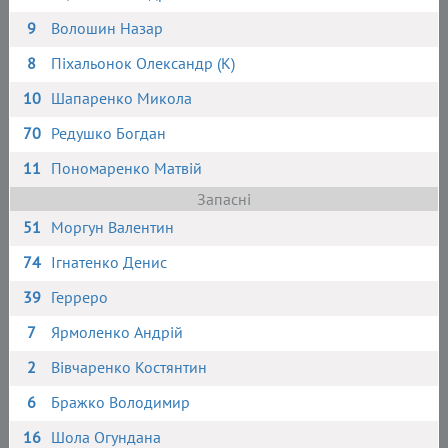
9
Волошин Назар
8
Піхальонок Олександр (К)
10
Шапаренко Микола
70
Редушко Богдан
11
Пономаренко Матвій
Запасні
51
Моргун Валентин
74
Ігнатенко Денис
39
Герреро
7
Ярмоленко Андрій
2
Вівчаренко Костянтин
6
Бражко Володимир
16
Шола Огундана