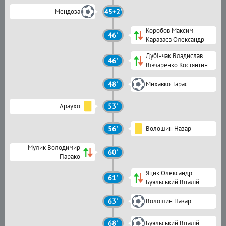
Мендоза
45+2'
Коробов Максим
46'
Караваєв Олександр
Дубінчак Владислав
46'
Вівчаренко Костянтин
48'
Михавко Тарас
Араухо
53'
56'
Волошин Назар
Мулик Володимир
60'
Парако
Яцик Олександр
61'
Буяльський Віталій
63'
Волошин Назар
68'
Буяльський Віталій