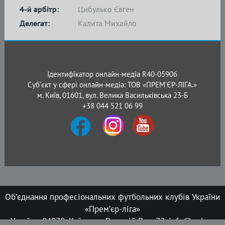
4-й арбітр:
Цибулько Євген
Делегат:
Калита Михайло
Ідентифікатор онлайн-медіа R40-05906
Суб'єкт у сфері онлайн-медіа: ТОВ «ПРЕМ’ЄР-ЛІГА.»
м. Київ, 01601, вул. Велика Васильківська 23-Б
+38 044 521 06 99
Об’єднання професіональних футбольних клубів України
«Прем’єр-ліга»
Україна, 04070, Київ, вул. Верхній Вал, 72, info@upl.ua