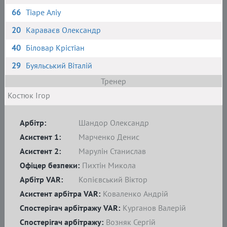
66
Тіаре Аліу
20
Караваєв Олександр
40
Біловар Крістіан
29
Буяльський Віталій
Тренер
Костюк Ігор
Арбітр:
Шандор Олександр
Асистент 1:
Марченко Денис
Асистент 2:
Марулін Станислав
Офіцер безпеки:
Пихтін Микола
Арбітр VAR:
Копієвський Віктор
Асистент арбітра VAR:
Коваленко Андрій
Спостерігач арбітражу VAR:
Курганов Валерій
Спостерігач арбітражу:
Возняк Сергій