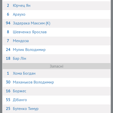
2
Юрчец Ян
6
Араухо
94
Задерака Максим (К)
8
Шевченко Ярослав
7
Мендоза
24
Мулик Володимир
18
Бар Лін
Запасні
1
Хома Богдан
30
Маханьков Володимир
16
Боржес
55
Дібанго
25
Бутенко Тимур