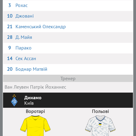
3
Рохас
10
Джовані
21
Каменський Олександр
28
Д. Майя
9
Парако
14
Сек Ассан
20
Боднар Матвій
Тренер
Ван Леувен Патрік Йоханнес
Динамо
Київ
Воротарі
Польові