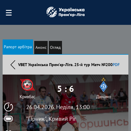
Рапорт арбітра
Анонс
Огляд
VBET Українська Премʼєр-Ліга. 25-й тур Матч №200
PDF
5 : 6
Кривбас
Динамо
26.04.2026. Неділя, 13:00
"Гірник", Кривий Ріг