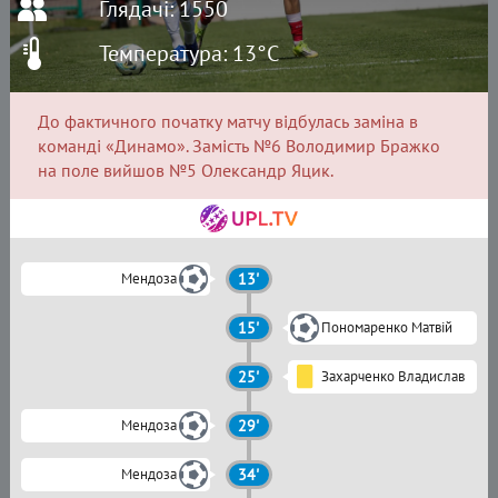
Глядачі: 1550
Температура: 13°C
До фактичного початку матчу відбулась заміна в
команді «Динамо». Замість №6 Володимир Бражко
на поле вийшов №5 Олександр Яцик.
Мендоза
13'
15'
Пономаренко Матвій
25'
Захарченко Владислав
Мендоза
29'
Мендоза
34'