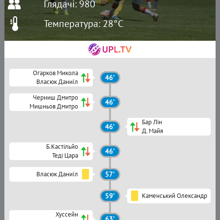
Глядачі: 980
Температура: 28°C
Огарков Микола
46'
Власюк Даниїл
Черниш Дмитро
46'
Мишньов Дмитро
Бар Лін
46'
Д. Майя
Б.Кастільйо
46'
Теді Цара
Власюк Даниїл
57'
59'
Каменський Олександр
Хуссейн
63'