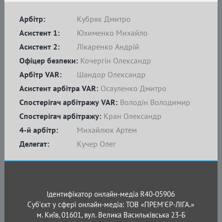
Арбітр:
Кубряк Дмитро
Асистент 1:
Юхименко Михайло
Асистент 2:
Лікаренко Андрій
Офіцер безпеки:
Кочергін Олександр
Арбітр VAR:
Шандор Олександр
Асистент арбітра VAR:
Осауленко Дмитро
Спостерігач арбітражу VAR:
Володін Володимир
Спостерігач арбітражу:
Кран Олександр
4-й арбітр:
Михайлюк Артем
Делегат:
Кучер Олег
Ідентифікатор онлайн-медіа R40-05906
Суб'єкт у сфері онлайн-медіа: ТОВ «ПРЕМ’ЄР-ЛІГА.»
м. Київ, 01601, вул. Велика Васильківська 23-Б