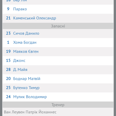
9
Парако
21
Каменський Олександр
Запасні
23
Сичов Данило
1
Хома Богдан
19
Маяков Євген
15
Джонс
28
Д. Майя
20
Боднар Матвій
25
Бутенко Тимур
24
Мулик Володимир
Тренер
Ван Леувен Патрік Йоханнес