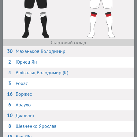
Стартовий склад
30
Маханьков Володимир
2
Юрчец Ян
4
Вілівальд Володимир (К)
3
Рохас
16
Боржес
6
Араухо
10
Джовані
8
Шевченко Ярослав
18
Бар Лін