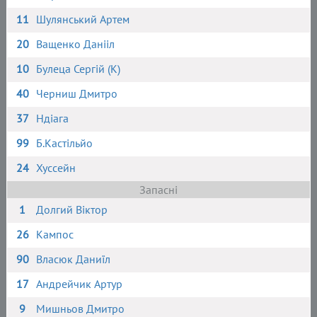
11
Шулянський Артем
20
Ващенко Данііл
10
Булеца Сергій (К)
40
Черниш Дмитро
37
Ндіага
99
Б.Кастільйо
24
Хуссейн
Запасні
1
Долгий Віктор
26
Кампос
90
Власюк Даниїл
17
Андрейчик Артур
9
Мишньов Дмитро