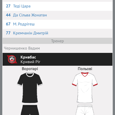
27
Теді Цара
44
Да Сільва Жонатан
67
М. Родрігеш
77
Кремчанін Дмитрій
Тренер
Чернишенко Вадим
Кривбас
Кривий Ріг
Воротарі
Польові