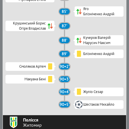
Яго
85'
Блізніченко Андрій
Крушинський Борис
87'
Огіря Владислав
Кучеров Валерій
88'
Марусич Максим
89'
Блізніченко Андрій
Смоляков Артем
90+2'
Макуана Бені
90+3'
90+4'
Жуліо Сезар
90+5'
Шестаков Михайло
Полісся
Житомир