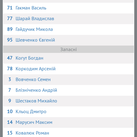
71
Гакман Василь
77
Шарай Владислав
89
Гайдучик Микола
95
Шевченко Євгеній
Запасні
47
Когут Богдан
78
Коркодим Арсеній
3
Вовченко Семен
7
Блізніченко Андрій
9
Шестаков Михайло
10
Кльоц Дмитро
14
Марусич Максим
15
Ковалюк Роман