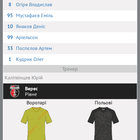
8
Огіря Владислав
95
Мустафаєв Еміль
10
Янаков Деніс
99
Аріельсон
33
Поспєлов Артем
1
Кудрик Олег
Тренер
Калітвінцев Юрій
Верес
Рівне
Воротарі
Польові