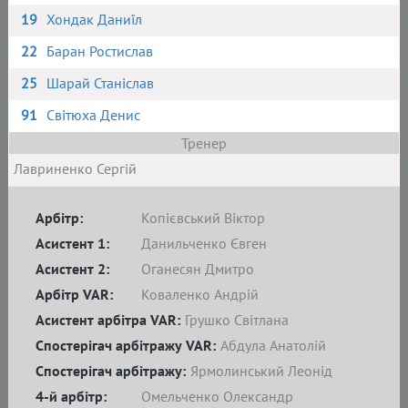
19
Хондак Даниїл
22
Баран Ростислав
25
Шарай Станіслав
91
Світюха Денис
Тренер
Лавриненко Сергій
Арбітр:
Копієвський Віктор
Асистент 1:
Данильченко Євген
Асистент 2:
Оганесян Дмитро
Арбітр VAR:
Коваленко Андрій
Асистент арбітра VAR:
Грушко Світлана
Спостерігач арбітражу VAR:
Абдула Анатолій
Спостерігач арбітражу:
Ярмолинський Леонід
4-й арбітр:
Омельченко Олександр