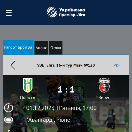
Рапорт арбітра
Анонс
Огляд
VBET Ліга. 16-й тур Матч №128
PDF
1 : 1
Полісся
Верес
01.12.2023. П`ятниця, 17:00
"Авангард", Рівне