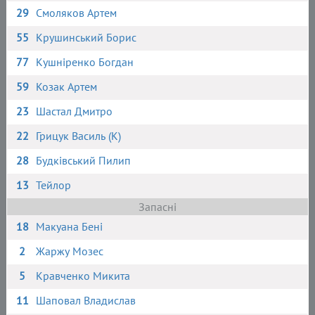
29
Смоляков Артем
55
Крушинський Борис
77
Кушніренко Богдан
59
Козак Артем
23
Шастал Дмитро
22
Грицук Василь (К)
28
Будківський Пилип
13
Тейлор
Запасні
18
Макуана Бені
2
Жаржу Мозес
5
Кравченко Микита
11
Шаповал Владислав