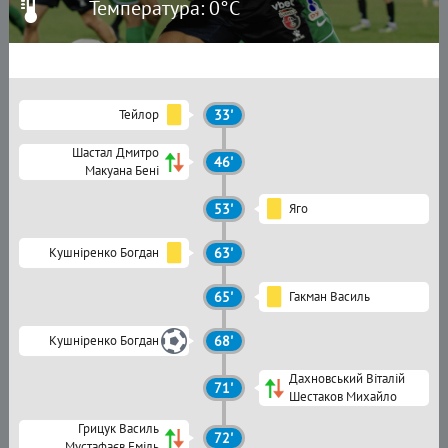
Температура: 0°C
Тейлор
33'
Шастал Дмитро
46'
Макуана Бені
53'
Яго
Кушніренко Богдан
63'
65'
Гакман Василь
Кушніренко Богдан
68'
Дахновський Віталій
71'
Шестаков Михайло
Грицук Василь
72'
Мустафаєв Еміль