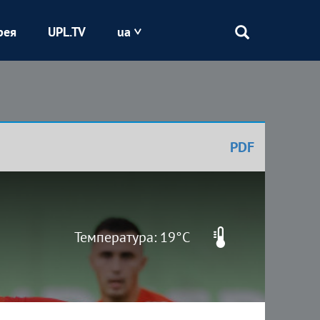
рея
UPL.TV
ua
Епіцентр
Кривбас
PDF
Оболонь
Шахтар
Температура: 19°C