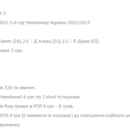
5
3-3
.2022. 5-й тур Чемпіонату України-2022/2023
аллес (26), 2:1 – Д. Кльоц (31), 2:2 – Р. Дідик (53).
иває 3 гри.
ж 326-ти хвилин.
емпіонаті 4 гри: по 2 нічиї та поразки.
я Руху триває в УПЛ 4 гри – 8 голів.
 УПЛ 4 гри (3 перемоги та поразка) і до повторення клубного р
авриненку.