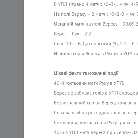
В УПЛ зіграно 4 матчі: +0=3-1 м’ячі 4-
На полі Вересу – 2 матчі: +0=2-0 м’ячі 
Останній матч
на полі Вересу – 30.09
Верес – Рух – 2:2
Голи: 1:0 – В. Дахновський (9), 1:1 – Б. Т
Нічийна серія Вереса з Рухом в УПЛ тр
Цікаві факти та можливі події
40-й гостьовий матч Руху в УПЛ.
Верес не забиває голів в УПЛ впродов
Безвиграшний серіал Вересу триває в Ч
Гольова клубна рекордна гостьова сері
Безнічийна виїзна серія Руху триває в
10-й в УПЛ матч Вереса при Сергію Л