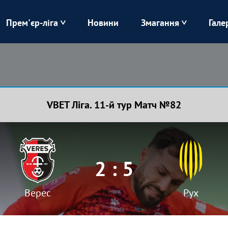
Прем'єр-ліга
Новини
Змагання
Гале
Верес
Динамо
Карпати
Колос
VBET Ліга. 11-й тур Матч №82
Лівий Берег
ЛНЗ
Харків
Чорноморець
2 : 5
Верес
Рух