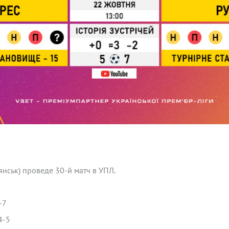
нськ) проведе 30-й матч в УПЛ.
-7
4-5