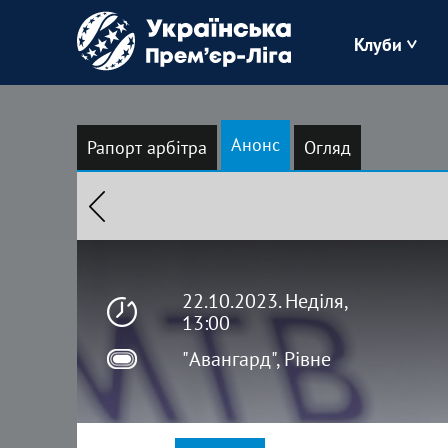
Клуби
Буковина
Анонс
Рапорт арбітра
Огляд
Зоря
Кудрівка
Полісся
22.10.2023. Неділя,
13:00
"Авангард", Рівне