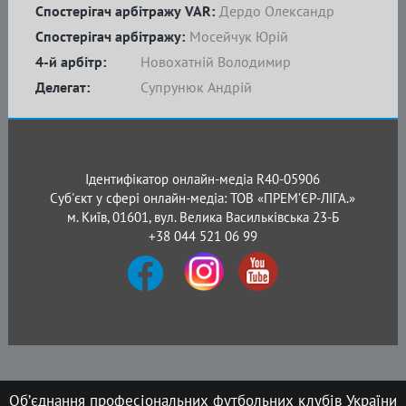
Спостерігач арбітражу VAR:
Дердо Олександр
Спостерігач арбітражу:
Мосейчук Юрій
4-й арбітр:
Новохатній Володимир
Делегат:
Супрунюк Андрій
Ідентифікатор онлайн-медіа R40-05906
Суб'єкт у сфері онлайн-медіа: ТОВ «ПРЕМ’ЄР-ЛІГА.»
м. Київ, 01601, вул. Велика Васильківська 23-Б
+38 044 521 06 99
Об’єднання професіональних футбольних клубів України