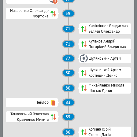
Назаренко Олександр
59'
Фортюне
Калітвінцев Владислав
71'
Бєляєв Олександр
Кулаков Андрій
71'
Погорілий Владислав
77'
Шулянський Артем
Шулянський Артем
80'
Костишин Денис
Михайленко Микола
80'
Шостак Денис
Тейлор
83'
Танковський Вячеслав
85'
Кравченко Микита
Копина Юрій
86'
Скорко Даніл