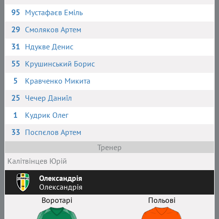
95
Мустафаєв Еміль
29
Смоляков Артем
31
Ндукве Денис
55
Крушинський Борис
5
Кравченко Микита
25
Чечер Даниїл
1
Кудрик Олег
33
Поспєлов Артем
Тренер
Калітвінцев Юрій
Олександрія
Олександрія
Воротарі
Польові