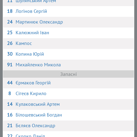
11
Шулянський Артем
18
Логінов Сергій
24
Мартинюк Олександр
25
Калюжний Іван
26
Кампос
30
Копина Юрій
91
Михайленко Микола
Запасні
44
Єрмаков Георгій
8
Сігеєв Кирило
14
Кулаковський Артем
16
Білошевський Богдан
21
Бєляєв Олександр
22
Скорко Даніл