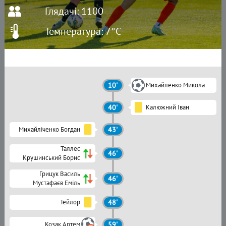
Глядачі: 1100
Температура: 7°C
10'
Михайленко Микола
40'
Калюжний Іван
Михайліченко Богдан
43'
Таллес
46'
Крушинський Борис
Грицук Василь
46'
Мустафаєв Еміль
Тейлор
48'
Козак Артем
59'