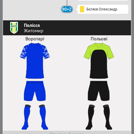
90+2'
Бєляєв Олександр
Полісся
Житомир
Воротарі
Польові