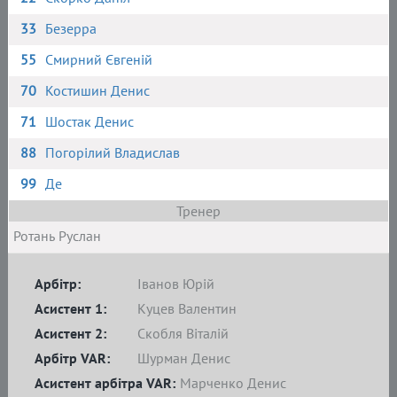
33
Безерра
55
Смирний Євгеній
70
Костишин Денис
71
Шостак Денис
88
Погорілий Владислав
99
Де
Тренер
Ротань Руслан
Арбітр:
Іванов Юрій
Асистент 1:
Куцев Валентин
Асистент 2:
Скобля Віталій
Арбітр VAR:
Шурман Денис
Асистент арбітра VAR:
Марченко Денис