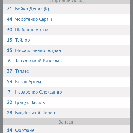
Стартовий склад
71
Бойко Денис (К)
44
Чоботенко Сергій
30
Шабанов Артем
13
Тейлор
15
Михайліченко Богдан
6
Танковський Вячеслав
37
Таллес
59
Козак Артем
7
Назаренко Олександр
22
Грицук Василь
28
Будківський Пилип
Запасні
14
Фортюне