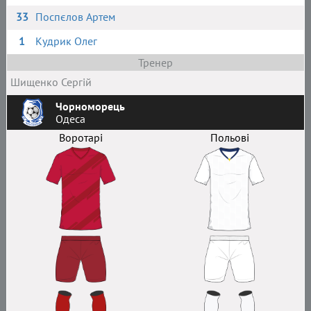
33
Поспєлов Артем
1
Кудрик Олег
Тренер
Шищенко Сергій
Чорноморець
Одеса
Воротарі
Польові