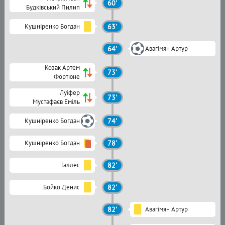
60'
Будківський Пилип
Кушніренко Богдан
63'
64'
Авагімян Артур
Козак Артем
73'
Фортюне
Луіфер
73'
Мустафаєв Еміль
Кушніренко Богдан
74'
Кушніренко Богдан
78'
Таллес
82'
Бойко Денис
82'
82'
Авагімян Артур