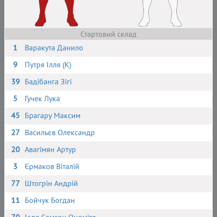
Стартовий склад
1
Варакута Данило
9
Путря Ілля (К)
39
Бадібанга Зігі
5
Гучек Лука
45
Брагару Максим
27
Васильєв Олександр
20
Авагімян Артур
3
Єрмаков Віталій
77
Штогрін Андрій
11
Бойчук Богдан