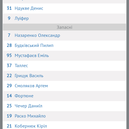
31
Ндукве Денис
9
Луіфер
Запасні
7
Назаренко Олександр
28
Будківський Пилип
95
Мустафаєв Еміль
37
Таллес
22
Грицук Василь
29
Смоляков Артем
14
Фортюне
25
Чечер Даниїл
19
Раско Михайло
21
Кобернюк Кіріл