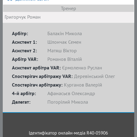
Тренер
Григорчук Роман
Арбітр:
Балакін Микола
Асистент 1:
Шлончак Семен
Асистент 2:
Матяш Віктор
Арбітр VAR:
Романов Віталій
Асистент арбітра VAR:
Єрмоленко Руслан
Спостерігач арбітражу VAR:
Деревінський Олег
Спостерігач арбітражу:
Курганов Валерій
4-й арбітр:
Афанасьєв Олександр
Делегат:
Погорілий Микола
Ідентифікатор онлайн-медіа R40-05906