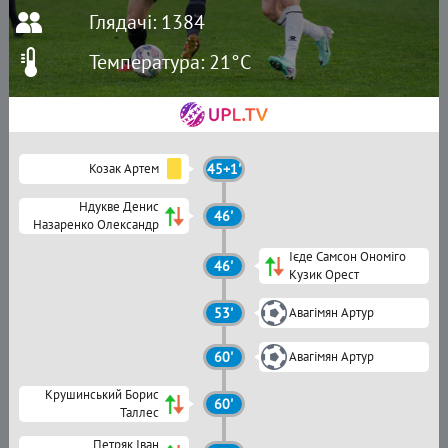
Глядачі: 1384
Температура: 21°C
Козак Артем
45+1'
Ндукве Денис
46'
Назаренко Олександр
Ієде Самсон Ономіго
46'
Кузик Орест
53'
Авагімян Артур
60'
Авагімян Артур
Крушинський Борис
60'
Таллес
Петряк Іван