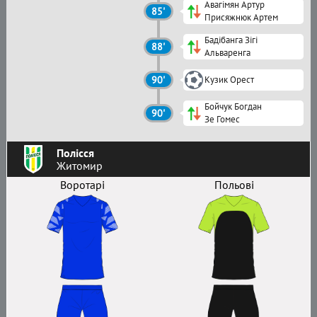
Авагімян Артур
85'
Присяжнюк Артем
Бадібанга Зігі
88'
Альваренга
90'
Кузик Орест
Бойчук Богдан
90'
Зе Гомес
Полісся
Житомир
Воротарі
Польові