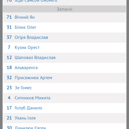
70
Ієде Самсон Ономіго
Запасні
71
Вічний Ян
31
Білик Олег
37
Огіря Владислав
7
Кузик Орест
12
Шаповал Владислав
18
Альваренга
32
Присяжнюк Артем
23
Зе Гомес
4
Ситников Микита
17
Голуб Данило
21
Ухань Ілля
30
Данилюк Євген