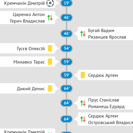
Кремчанін Дмитрій
19'
Царенко Антон
46'
Герич Владислав
Бугай Вадим
46'
Рязанцев Ярослав
Гусєв Олексій
54'
Михавко Тарас
59'
Сердюк Артем
59'
Дикий Денис
64'
Прус Станіслав
64'
Романець Едуард
Сердюк Артем
64'
Островський Владис
Кремчанін Дмитрій