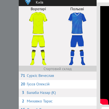
Київ
Воротарі
Польові
Стартовий склад
71
Суркіс Вячеслав
20
Гусєв Олексій
3
Балаба Назар (К)
2
Михавко Тарас