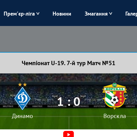
Прем'єр-ліга
Новини
Змагання
Гале
Верес
Динамо
Карпати
Колос
Чемпіонат U-19. 7-й тур Матч №51
Лівий Берег
ЛНЗ
Харків
Чорноморець
1 : 0
Динамо
Ворскла