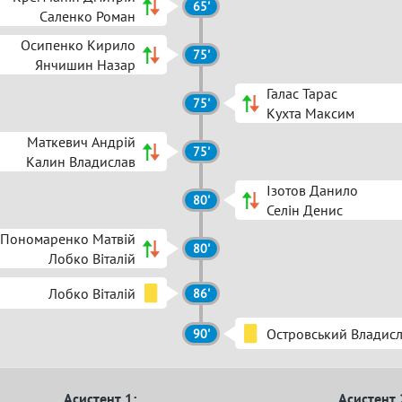
65'
Саленко Роман
Осипенко Кирило
75'
Янчишин Назар
Галас Тарас
75'
Кухта Максим
Маткевич Андрій
75'
Калин Владислав
Ізотов Данило
80'
Селін Денис
Пономаренко Матвій
80'
Лобко Віталій
Лобко Віталій
86'
Островський Владис
90'
Асистент 1:
Асистент 