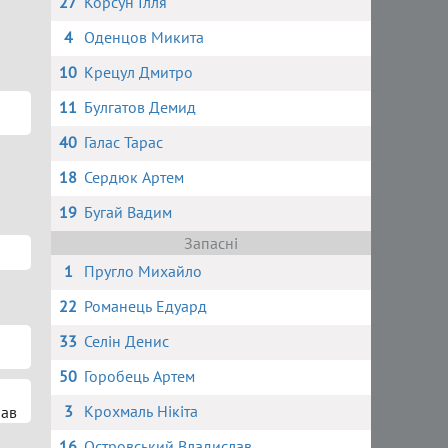
27
Корсун Ілля
4
Оденцов Микита
10
Крецул Дмитро
11
Булгатов Демид
40
Галас Тарас
18
Сердюк Артем
19
Бугай Вадим
Запасні
1
Пругло Михайло
22
Романець Едуард
33
Селін Денис
50
Горобець Артем
3
Крохмаль Нікіта
лав
16
Островський Владислав