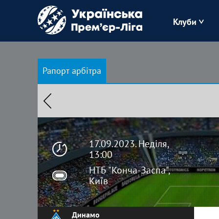
Клуби
Буковина
Рапорт арбітра
Зоря
Кудрівка
Полісся
17.09.2023. Неділя,
13:00
НТБ "Конча-Заспа",
Київ
Динамо