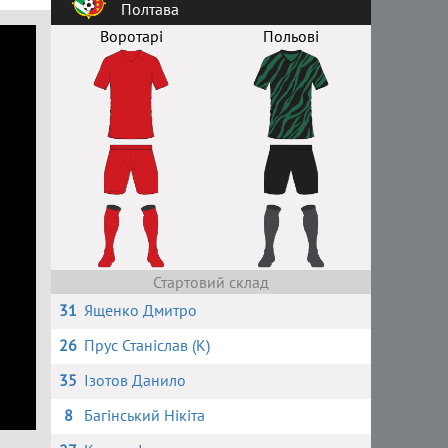
Полтава
Воротарі
Польові
Стартовий склад
31
Ященко Дмитро
26
Прус Станіслав (К)
35
Ізотов Данило
8
Багінський Нікіта