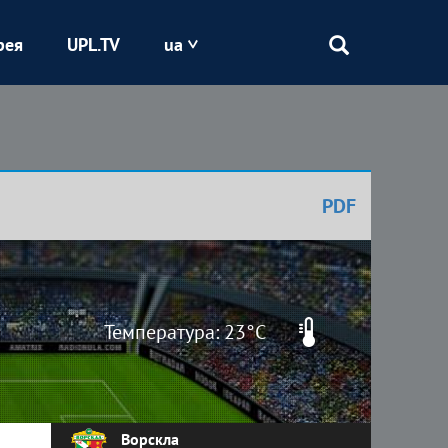
рея
UPL.TV
ua
Епіцентр
Кривбас
PDF
Оболонь
Шахтар
Температура: 23°C
Ворскла