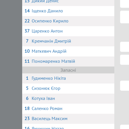
15
Дикий Денис
14
Іщенко Данило
22
Осипенко Кирило
37
Царенко Антон
7
Кремчанін Дмитрій
10
Маткевич Андрій
11
Пономаренко Матвій
Запасні
1
Гудименко Нікіта
5
Сизонюк Єгор
6
Котуха Іван
18
Саленко Роман
23
Василець Максим
16
Янчишин Назар