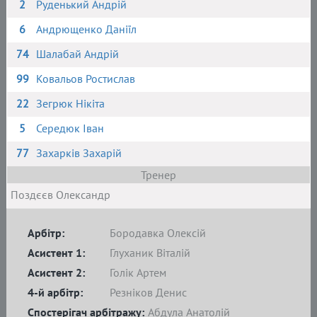
2
Руденький Андрій
6
Андрющенко Даніїл
74
Шалабай Андрій
99
Ковальов Ростислав
22
Зегрюк Нікіта
5
Середюк Іван
77
Захарків Захарій
Тренер
Поздєєв Олександр
Арбітр:
Бородавка Олексій
Асистент 1:
Глуханик Віталій
Асистент 2:
Голік Артем
4-й арбітр:
Резніков Денис
Спостерігач арбітражу:
Абдула Анатолій