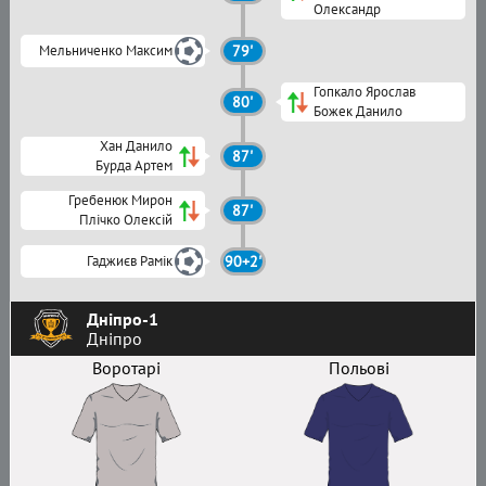
Олександр
Мельниченко Максим
79'
Гопкало Ярослав
80'
Божек Данило
Хан Данило
87'
Бурда Артем
Гребенюк Мирон
87'
Плічко Олексій
Гаджиєв Рамік
90+2'
Дніпро-1
Дніпро
Воротарі
Польові