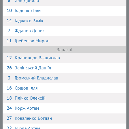
8
Хан Данило
10
Баденко Ілля
14
Гаджиєв Рамік
7
Жданов Денис
11
Гребенюк Мирон
Запасні
12
Крапивцов Владислав
26
Зелінський Даніїл
3
Громський Владислав
16
Єршов Ілля
18
Плічко Олексій
24
Корж Артем
27
Коваленко Богдан
22
Бурда Артем