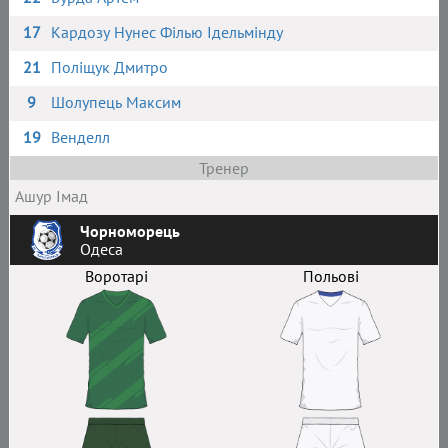
17
Кардозу Нунес Філью Ідельмінду
21
Поліщук Дмитро
9
Шолупець Максим
19
Венделл
Тренер
Ашур Імад
Чорноморець
Одеса
Воротарі
Польові