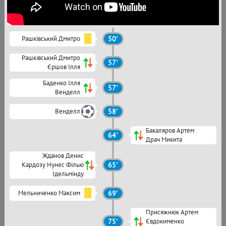
Рашківський Дмитро
50'
Рашківський Дмитро
57'
Єршов Ілля
Баденко Ілля
57'
Венделл
Венделл
58'
Бакаляров Артем
64'
Драч Микита
Жданов Денис
Кардозу Нунес Філью
65'
Ідельмінду
Мельниченко Максим
69'
Присяжнюк Артем
75'
Євдокименко