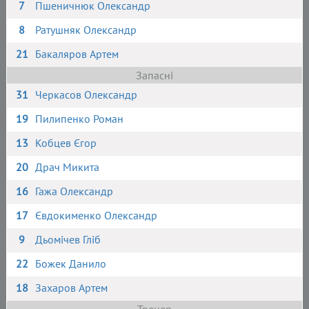
7
Пшеничнюк Олександр
8
Ратушняк Олександр
21
Бакаляров Артем
Запасні
31
Черкасов Олександр
19
Пилипенко Роман
13
Кобцев Єгор
20
Драч Микита
16
Гажа Олександр
17
Євдокименко Олександр
9
Дьомічев Гліб
22
Божек Данило
18
Захаров Артем