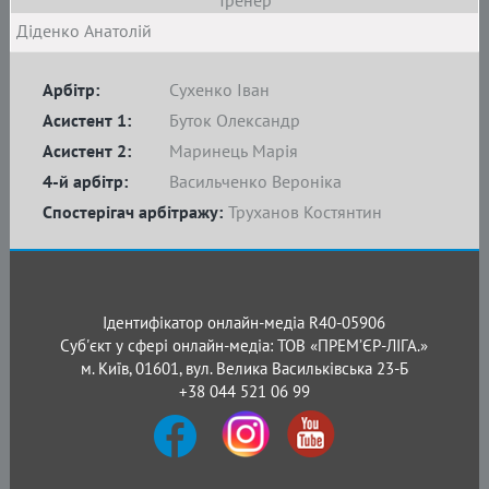
Тренер
Діденко Анатолій
Арбітр:
Сухенко Іван
Асистент 1:
Буток Олександр
Асистент 2:
Маринець Марія
4-й арбітр:
Васильченко Вероніка
Спостерігач арбітражу:
Труханов Костянтин
Ідентифікатор онлайн-медіа R40-05906
Суб'єкт у сфері онлайн-медіа: ТОВ «ПРЕМ’ЄР-ЛІГА.»
м. Київ, 01601, вул. Велика Васильківська 23-Б
+38 044 521 06 99