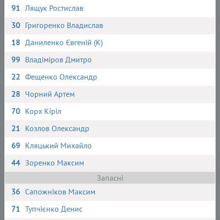
91
Лящук Ростислав
30
Григоренко Владислав
18
Даниленко Євгеній (К)
99
Владіміров Дмитро
22
Фещенко Олександр
28
Чорний Артем
70
Корх Кіріл
21
Козлов Олександр
69
Кляцький Михайло
44
Зоренко Максим
Запасні
36
Сапожніков Максим
71
Тупчієнко Денис