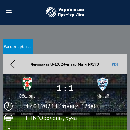
Рапорт арбітра
Чемпіонат U-19. 24-й тур Матч №190
PDF
1 : 1
Оболонь
Минай
12.04.2024. П`ятниця, 12:00
НТБ "Оболонь", Буча