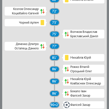
Козлов Олександр
72'
Коцюбайло Євгеній
Чорний Артем
73'
Волчков Владислав
75'
Браславський Данііл
Дяченко Дмитро
77'
Остапець Данило
81'
Михайлів Юрій
Рожко Віталій
86'
Строцький Олег
Михайлів Юрій
86'
Ковбаснюк Олександр
Бокало Іван
86'
Фалісей Захар
90+2'
Фалісей Захар