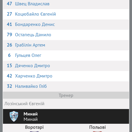
47
Швец Владислав
27
Коцюбайло Євгеній
41
Бондаренко Денис
79
Остапець Данило
26
Грабілін Артем
6
Гульцев Олег
15
Дяченко Дмитро
42
Харченко Дмитро
32
Наливайко Гліб
Тренер
Лозінський Євгеній
Минай
Минай
Воротарі
Польові