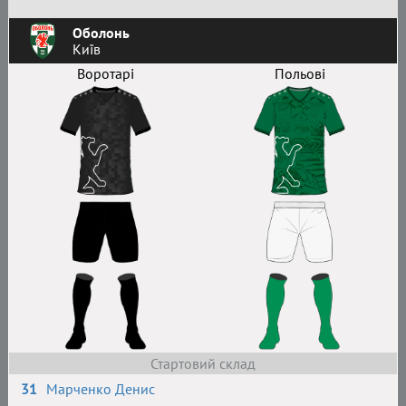
Оболонь
Київ
Воротарі
Польові
Стартовий склад
31
Марченко Денис