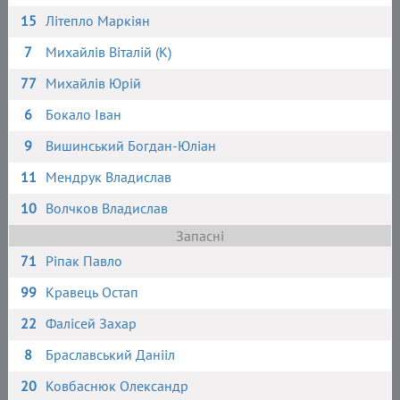
15
Літепло Маркіян
7
Михайлів Віталій (К)
77
Михайлів Юрій
6
Бокало Іван
9
Вишинський Богдан-Юліан
11
Мендрук Владислав
10
Волчков Владислав
Запасні
71
Ріпак Павло
99
Кравець Остап
22
Фалісей Захар
8
Браславський Данііл
20
Ковбаснюк Олександр