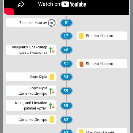
Зоренко Максим
8'
17'
Літепло Маркіян
Фещенко Олександр
46'
Швец Владислав
51'
Літепло Маркіян
Корх Кіріл
54'
Корх Кіріл
59'
Дяченко Дмитро
Кляцький Михайло
59'
Грабілін Артем
Дяченко Дмитро
62'
62'
Михайлів Віталій