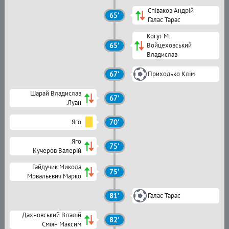
Співаков Андрій
65'
Галас Тарас
Когут М.
65'
Войцеховський
Владислав
67'
Приходько Клім
Шарай Владислав
67'
Луан
Яго
70'
Яго
75'
Кучеров Валерій
Гайдучик Микола
75'
Мрвальєвич Марко
81'
Галас Тарас
Дахновський Віталій
82'
Сміян Максим