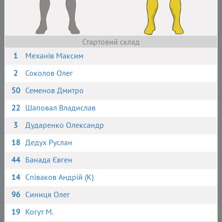
Стартовий склад
1
Механів Максим
2
Соколов Олег
50
Семенов Дмитро
22
Шаповал Владислав
3
Дударенко Олександр
18
Дедух Руслан
44
Банада Євген
14
Співаков Андрій (К)
96
Синиця Олег
19
Когут М.