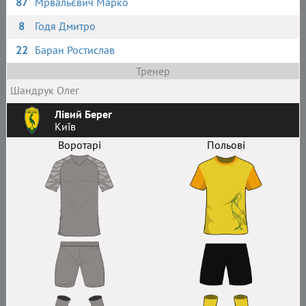
87
Мрвальєвич Марко
8
Годя Дмитро
22
Баран Ростислав
Тренер
Шандрук Олег
Лівий Берег
Київ
Воротарі
Польові