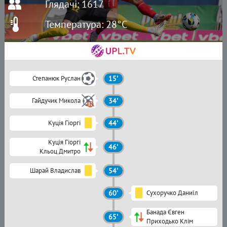
Глядачі: 1617
Температура: 28°C
Степанюк Руслан
15'
Гайдучик Микола
34'
Куція Гіоргі
44'
Куція Гіоргі
46'
Кльоц Дмитро
Шарай Владислав
54'
60'
Сухоручко Даниїл
Банада Євген
65'
Приходько Клім