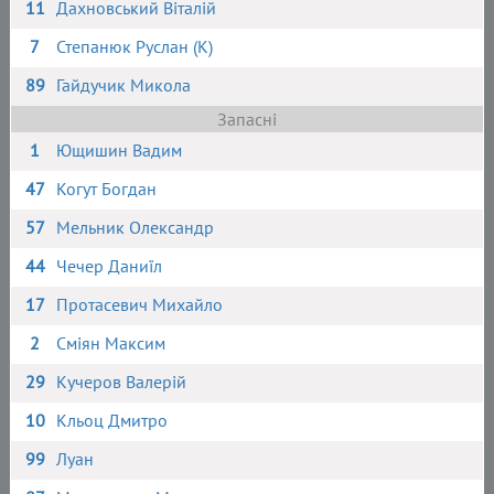
11
Дахновський Віталій
7
Степанюк Руслан (К)
89
Гайдучик Микола
Запасні
1
Ющишин Вадим
47
Когут Богдан
57
Мельник Олександр
44
Чечер Даниїл
17
Протасевич Михайло
2
Сміян Максим
29
Кучеров Валерій
10
Кльоц Дмитро
99
Луан