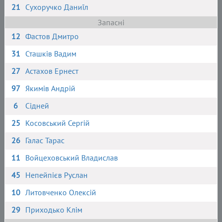
21
Сухоручко Даниїл
Запасні
12
Фастов Дмитро
31
Сташків Вадим
27
Астахов Ернест
97
Якимів Андрій
6
Сідней
25
Косовський Сергій
26
Галас Тарас
11
Войцеховський Владислав
45
Непейпієв Руслан
10
Литовченко Олексій
29
Приходько Клім