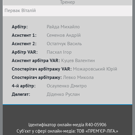
Тренер
Первак Віталій
Арбітр:
Райда Михайло
Асистент 1:
Семенов Андрій
Асистент 2:
Остапчук Василь
Арбітр VAR:
Пасхал Ігор
Асистент арбітра VAR:
Куцев Валентин
Спостерігач арбітражу VAR:
Можаровський Юрій
Спостерігач арбітражу:
Левко Микола
4-й арбітр:
Осауленко Дмитро
Делегат:
Діденко Руслан
Ідентифікатор онлайн-медіа R40-05906
Суб'єкт у сфері онлайн-медіа: ТОВ «ПРЕМ’ЄР-ЛІГА.»